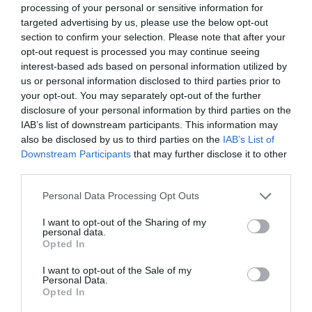
1989:28
processing of your personal or sensitive information for
targeted advertising by us, please use the below opt-out
section to confirm your selection. Please note that after your
1990:33
opt-out request is processed you may continue seeing
interest-based ads based on personal information utilized by
1991:28
us or personal information disclosed to third parties prior to
your opt-out. You may separately opt-out of the further
1992:18
disclosure of your personal information by third parties on the
IAB’s list of downstream participants. This information may
also be disclosed by us to third parties on the
IAB’s List of
1993:16
Downstream Participants
that may further disclose it to other
third parties.
1994:16
Please note that this website/app uses one or more Google
Personal Data Processing Opt Outs
services and may gather and store information including but
1995:10
not limited to your visit or usage behaviour. You may click to
I want to opt-out of the Sharing of my
personal data.
grant or deny consent to Google and its third-party tags to
Opted In
1996:15
use your data for below specified purposes in below Google
consent section.
I want to opt-out of the Sale of my
Personal Data.
1997:10
Opted In