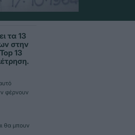
ι τα 13
λων στην
Top 13
μέτρηση.
αυτό
ον φέρνουν
ι θα μπουν