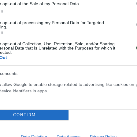
o opt-out of the Sale of my Personal Data.
In
Ελλάδας Άνδρες-Γυναίκες
to opt-out of processing my Personal Data for Targeted
ing.
Κέντρου Άνδρες-Γυναίκες
In
o opt-out of Collection, Use, Retention, Sale, and/or Sharing
ρωτάθλημα Άνδρες-Γυναίκες
ersonal Data that Is Unrelated with the Purposes for which it
lected.
Out
ημερίδων ΕΚΟΦ Άνδρες-Γυναίκες
consents
o allow Google to enable storage related to advertising like cookies on
evice identifiers in apps.
Ελλάδας Γενική Βαθμολογία
 Ελλάδας Άνδρες
CONFIRM
Ελλάδας Άνδρες-Γ΄ Κατηγορία
Data Deletion
Data Access
Privacy Policy