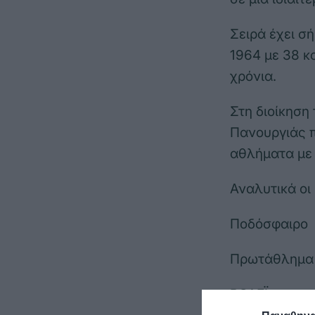
Σειρά έχει σ
1964 με 38 κ
χρόνια.
Στη διοίκηση
Πανουργιάς π
αθλήματα με 
Αναλυτικά οι 
Ποδόσφαιρο
Πρωτάθλημα
ΒΟΛΕΪ