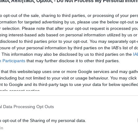
κός Αθλητικός Όμιλος -
Do Not Process My Personal Infor
Κέντρου-Άνδρες
to opt-out of the sale, sharing to third parties, or processing of your per
Νοτίου Ελλάδας-Έφηβοι
formation for targeted advertising by us, please use the below opt-out s
r selection. Please note that after your opt-out request is processed y
eing interest-based ads based on personal information utilized by us or
disclosed to third parties prior to your opt-out. You may separately opt-
losure of your personal information by third parties on the IAB’s list of
 Ελλάδας-Άνδρες
. This information may also be disclosed by us to third parties on the
IA
Participants
that may further disclose it to other third parties.
ό πρωτάθλημα Κέντρου Α Κατηγορίας Άνδρες
 that this website/app uses one or more Google services and may gath
including but not limited to your visit or usage behaviour. You may click 
ό πρωτάθλημα Κέντρου Α Κατηγορίας Διεθνής Βα
 to Google and its third-party tags to use your data for below specifi
ogle consent section.
l Data Processing Opt Outs
ΑΣ-Άνδρες
o opt-out of the Sharing of my personal data.
Αθήνας Ανωμάλου δρόμου Άνδρες-Ομαδικό
In