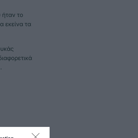
 ήταν το
α εκείνα τα
ουκάς
διαφορετικά
.