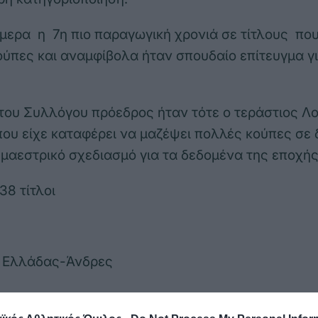
ήμερα η 7η πιο παραγωγική χρονιά σε τίτλους που
ούπες και αναμφίβολα ήταν σπουδαίο επίτευγμα γι
 του Συλλόγου πρόεδρος ήταν τότε ο τεράστιος Λ
ου είχε καταφέρει να μαζέψει πολλές κούπες σε 
μαεστρικό σχεδιασμό για τα δεδομένα της εποχής
38 τίτλοι
 Ελλάδας-Άνδρες