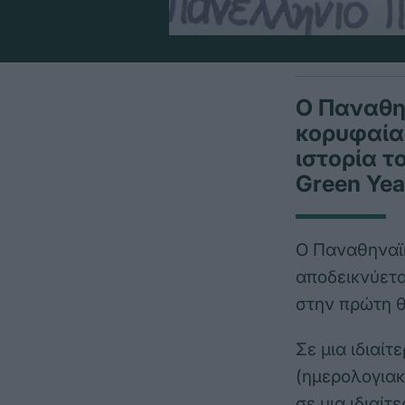
Ο Παναθην
κορυφαία 
ιστορία τ
Green Yea
Ο Παναθηναϊκ
αποδεικνύετα
στην πρώτη θ
Σε μια ιδιαί
(ημερολογιακ
σε μια ιδιαίτ