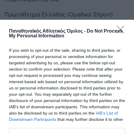
Πρωτάθλημα Ελλάδας (Ομαδικό Σπριντ)
Πρωταθλήμα Ελλάδας (Μάντισον)
Παναθηναϊκός Αθλητικός Όμιλος -
Do Not Process
My Personal Information
Πρωτάθλημα Ελλάδας (Ομαδικό Πουρσουίτ)
If you wish to opt-out of the sale, sharing to third parties, or
processing of your personal or sensitive information for
ΠΥΓΜΑΧΙΑ
targeted advertising by us, please use the below opt-out
section to confirm your selection. Please note that after your
Πρωτάθλημα Άνδρες Α Κατηγορία
opt-out request is processed you may continue seeing
interest-based ads based on personal information utilized by
us or personal information disclosed to third parties prior to
Πρωτάθλημα Ελλάδας Άνδρες Πολυνίκης
your opt-out. You may separately opt-out of the further
disclosure of your personal information by third parties on the
ΣΚΟΠΟΒΟΛΗ
IAB’s list of downstream participants. This information may
also be disclosed by us to third parties on the
IAB’s List of
Πρωτάθλημα Ελλάδας Πυροβόλων Όπλων
Downstream Participants
that may further disclose it to other
third parties.
(Βαθμολογία)