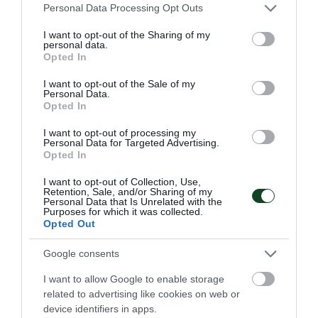
Please note that this website/app uses one or more Google
Personal Data Processing Opt Outs
Πρωτάθλημα Ελλάδας (Πιστόλι Στάνταρ –
services and may gather and store information including but
not limited to your visit or usage behaviour. You may click to
I want to opt-out of the Sharing of my
Ομαδικό)-Άνδρες
personal data.
grant or deny consent to Google and its third-party tags to
Opted In
use your data for below specified purposes in below Google
Πρωτάθλημα Ελλάδας (Πιστόλι Ταχύτητας
consent section.
I want to opt-out of the Sale of my
Personal Data.
– Ομαδικό) Άνδρες
Opted In
I want to opt-out of processing my
Πρωτάθλημα Ελλάδας (Πιστόλι Κεντρικής
Personal Data for Targeted Advertising.
Πυροδότησης – Ομαδικό)
Opted In
I want to opt-out of Collection, Use,
Πρωταθλήματα Ελλάδας Γενικής
Retention, Sale, and/or Sharing of my
Personal Data that Is Unrelated with the
Βαθμολογίας Αεροβόλων -Πυροβόλων Νέοι
Purposes for which it was collected.
Opted Out
Άνδρες-Νέες Γυναίκες-Έφηβοι-Νεάνιδες
Google consents
Πρωτάθλημα Αεροβόλο Πιστόλι ομαδικό Νέοι
I want to allow Google to enable storage
Άνδρες
related to advertising like cookies on web or
device identifiers in apps.