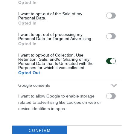
Opted In
use your data for below specified purposes in below Google
consent section.
I want to opt-out of the Sale of my
Personal Data.
Opted In
I want to opt-out of processing my
Personal Data for Targeted Advertising.
Opted In
I want to opt-out of Collection, Use,
Retention, Sale, and/or Sharing of my
Personal Data that Is Unrelated with the
Purposes for which it was collected.
Opted Out
Google consents
Πράσινη παρουσία στον Καναδά!
I want to allow Google to enable storage
Ο Γεώργιος Κουίνης εκπροσώπησε τον Παναθηναϊκό στο
related to advertising like cookies on web or
Bracebridge Olympic Triathlon στο Οντάριο.
device identifiers in apps.
11.07.2026
ΤΡΙΑΘΛΟ
CONFIRM