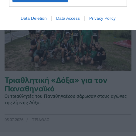
Data Deletion
Data Access
Privacy Policy
Τριαθλητική «Δόξα» για τον
Παναθηναϊκό
Οι τριαθλητές του Παναθηναϊκού σάρωσαν στους αγώνες
της λίμνης Δόξα.
05.07.2026
ΤΡΙΑΘΛΟ