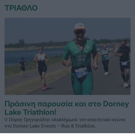
ΤΡΙΑΘΛΟ
Πράσινη παρουσία και στο Dorney
Lake Triathlon!
Ο Πάρης Γρηγοριάδης ολοκλήρωσε τον απαιτητικό αγώνα
στο Dorney Lake Events – Run & Triathlon.