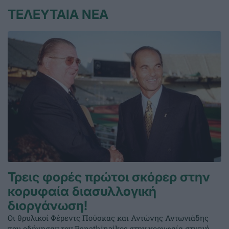
ΤΕΛΕΥΤΑΙΑ ΝΕΑ
Τρεις φορές πρώτοι σκόρερ στην
κορυφαία διασυλλογική
διοργάνωση!
Οι θρυλικοί Φέρεντς Πούσκας και Αντώνης Αντωνιάδης
που οδήγησαν τον Panathinaikos στην κορυφαία στιγμή