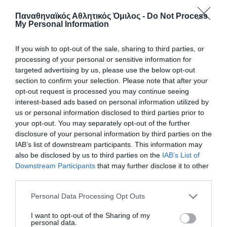
15.07.2026
ΤΡΙΑΘΛΟ
Παναθηναϊκός Αθλητικός Όμιλος -
Do Not Process
My Personal Information
If you wish to opt-out of the sale, sharing to third parties, or
processing of your personal or sensitive information for
targeted advertising by us, please use the below opt-out
section to confirm your selection. Please note that after your
opt-out request is processed you may continue seeing
interest-based ads based on personal information utilized by
us or personal information disclosed to third parties prior to
your opt-out. You may separately opt-out of the further
disclosure of your personal information by third parties on the
IAB’s list of downstream participants. This information may
also be disclosed by us to third parties on the
IAB’s List of
Downstream Participants
that may further disclose it to other
Το τριφύλλι ψηλά και στην Αγγλία
third parties.
Ο Δημήτρης Γούσκος εκπροσώπησε τον Παναθηναϊκό στο
ATW Bristol Triathlon & Super Series Sprint Races!
Please note that this website/app uses one or more Google
Personal Data Processing Opt Outs
services and may gather and store information including but
not limited to your visit or usage behaviour. You may click to
I want to opt-out of the Sharing of my
12.07.2026
ΤΡΙΑΘΛΟ
personal data.
grant or deny consent to Google and its third-party tags to