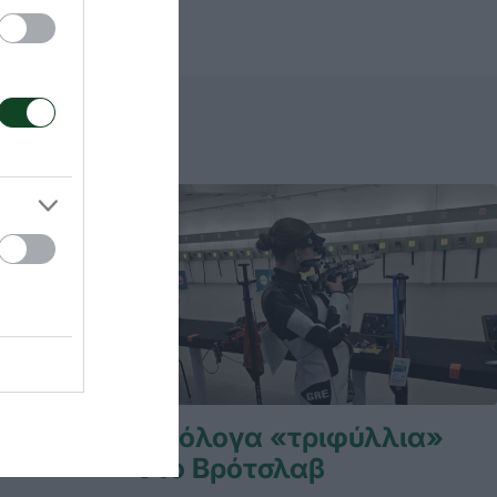
για την
Αξιόλογα «τριφύλλια»
στο Βρότσλαβ