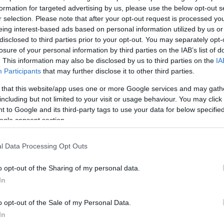
formation for targeted advertising by us, please use the below opt-out s
r selection. Please note that after your opt-out request is processed y
eing interest-based ads based on personal information utilized by us or
αϊκός Αθλητικός Όμιλος παρουσιάζε
disclosed to third parties prior to your opt-out. You may separately opt-
ν των ανθρώπων που υπηρέτησαν το
losure of your personal information by third parties on the IAB’s list of
. This information may also be disclosed by us to third parties on the
IA
» από διαφορετικά σημεία εντός και
Participants
that may further disclose it to other third parties.
κών χώρων
 that this website/app uses one or more Google services and may gath
including but not limited to your visit or usage behaviour. You may click 
 to Google and its third-party tags to use your data for below specifi
α μορφή των πρώτων χρόνων του Παναθηναϊκού ή
ogle consent section.
ής Ηλιόπουλος (κατά πάσα πιθανότητα το όνομα 
 αγωνίστηκε στον Σύλλογο για περίπου πέντε χρό
l Data Processing Opt Outs
16.
o opt-out of the Sharing of my personal data.
In
915 παρουσιάζεται να είναι και μέλος του Δ.Σ. και
ό τη Μεσσηνία.
o opt-out of the Sale of my Personal Data.
In