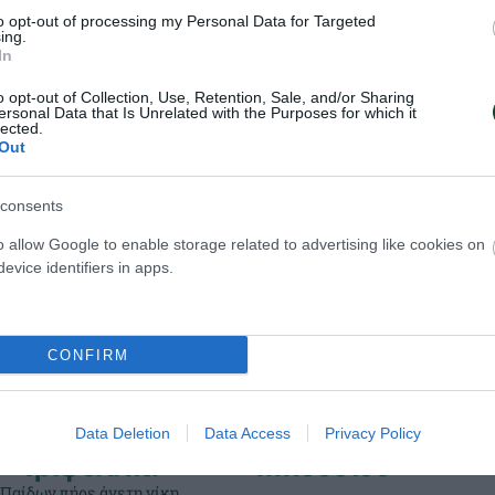
to opt-out of processing my Personal Data for Targeted
ing.
In
o opt-out of Collection, Use, Retention, Sale, and/or Sharing
ersonal Data that Is Unrelated with the Purposes for which it
lected.
Out
consents
o allow Google to enable storage related to advertising like cookies on
evice identifiers in apps.
CONFIRM
 η Εθνική Παίδων
Ξεκίνημα με νίκη 
Data Deletion
Data Access
Privacy Policy
 «τριφύλλια»
Μπούσιου
 Παίδων πήρε άνετη νίκη