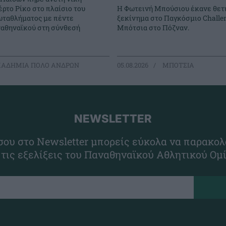
ρτο Ρίκο στο πλαίσιο του
Η Φωτεινή Μπούσιου έκανε θετ
ταθλήματος με πέντε
ξεκίνημα στο Παγκόσμιο Challe
ναθηναϊκού στη σύνθεσή
Μπότσια στο Πόζναν.
ΑΔΗΜΙΑ ΠΟΛΟ ΑΝΔΡΩΝ
05.08.2026
ΜΠΟΤΣΙΑ
NEWSLETTER
ου στο Newsletter μπορείς εύκολα να παρακολ
 τις εξελίξεις του Παναθηναϊκού Αθλητικού Ομ