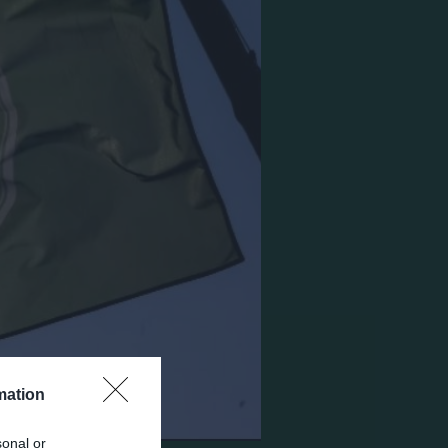
mation
sonal or