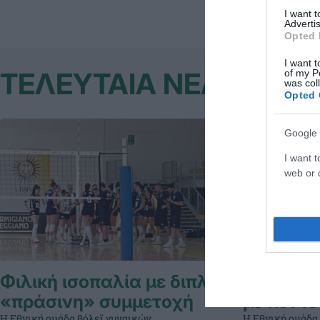
I want 
Advertis
Opted 
I want t
ΤΕΛΕΥΤΑΙΑ ΝΕΑ
of my P
was col
Opted 
Google 
I want t
web or d
Φιλική ισοπαλία με διπλή
Κυρίαρχη
«πράσινη» συμμετοχή
με πέντε
Η Εθνική ομάδα βόλεϊ γυναικών
Η Εθνική ομάδα