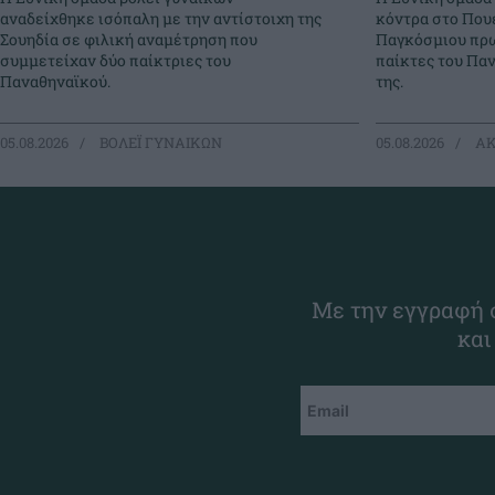
αναδείχθηκε ισόπαλη με την αντίστοιχη της
κόντρα στο Πουέ
Σουηδία σε φιλική αναμέτρηση που
Παγκόσμιου πρω
συμμετείχαν δύο παίκτριες του
παίκτες του Πα
Παναθηναϊκού.
της.
05.08.2026
ΒΟΛΕΪ ΓΥΝΑΙΚΩΝ
05.08.2026
ΑΚ
Με την εγγραφή σ
και