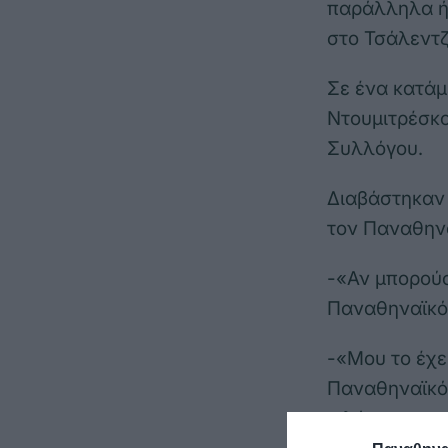
παράλληλα ήτ
στο Τσάλεντζ
Σε ένα κατάμ
Ντουμιτρέσκο
Συλλόγου.
Διαβάστηκαν 
τον Παναθην
-«Αν μπορούσ
Παναθηναϊκό
-«Μου το έχε
Παναθηναϊκό 
μιλάω σαν οπ