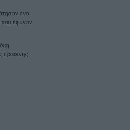
ράτησαν ένα
η που έφυγαν
Τάκη
ς πράσινης