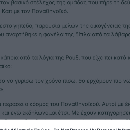
αν βασικό στέλεχος της ομάδας που πήρε τη δε
 Καπ με τον Παναθηναϊκό.
εστο γήπεδο, παρουσία μελών της οικογένειας τη
υ αναρτήθηκε η φανέλα της δίπλα από τα λάβαρ
κάποια από τα λόγια της Ρούξι που είχε πει κατά 
αϊκό:
α να γυρίσω τον χρόνο πίσω, θα ερχόμουν πιο νω
».
ι περάσει ο κόσμος του Παναθηναϊκού. Αυτοί με 
και εγώ εκδηλώνομαι έτσι. Με έχουν κατηγορήσει
αδός και δεν θα έπρεπε να το κάνω γιατί είμαι αθ