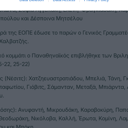
ρος τιμή της Ρούξι παρευρέθηκαν επίσης οι παλιές
ύλωνα, Σοφία Αγγελάκη, Ελένη Φραγκιαδάκη, Χα
πούλου και Δέσποινα Μητσέλου
ρά της ΕΟΠΕ έδωσε το παρών ο Γενικός Γραμματ
 Χαλβατζής.
κό κομμάτι ο Παναθηναϊκός επιβλήθηκε των Βριλ
5-22, 25-22)
 (Νέσιτς): Χατζηευαστρατιάδου, Μπελιά, Τάνη, Γ
αφωτίου, Γιόβιτς, Σάμανταν, Μεταξά, Μπιάρντα,
υ.
ιόσης): Ανυφαντή, Μικρουδάκη, Καραβοκύρη, Παπ
εοδωράκη, Νικόλοβα, Καλλή, Έρωτα, Κομίνη, Λαμ
υ και Μπόκη.