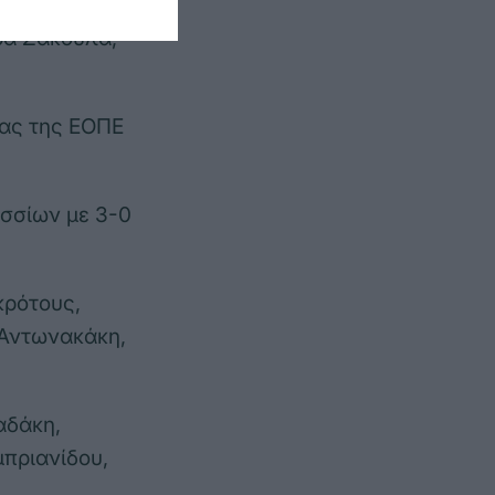
 συμπαίκτριες
ρά Σάκουλα,
έας της ΕΟΠΕ
ησσίων με 3-0
κρότους,
 Αντωνακάκη,
αδάκη,
πριανίδου,