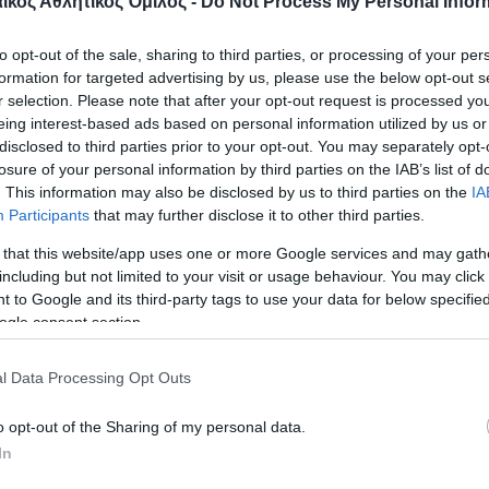
τό γιατί έτσι το νιώθω
κός Αθλητικός Όμιλος -
Do Not Process My Personal Infor
υ Παναθηναϊκού είναι μία και έχει πάνω της το Τρ
to opt-out of the sale, sharing to third parties, or processing of your per
formation for targeted advertising by us, please use the below opt-out s
ίμαστε περαστικοί από τον Παναθηναϊκό».
r selection. Please note that after your opt-out request is processed y
eing interest-based ads based on personal information utilized by us or
αριστήσω τον κόσμο του Παναθηναϊκού γιατί μα 
disclosed to third parties prior to your opt-out. You may separately opt-
losure of your personal information by third parties on the IAB’s list of
ν έδινε σημασία στη εμφάνιση μας αλλά στον τρόπ
. This information may also be disclosed by us to third parties on the
IA
στολή αστροναύτη να παίζαμε, πάλι το ίδιο χειροκ
Participants
that may further disclose it to other third parties.
.
 that this website/app uses one or more Google services and may gath
including but not limited to your visit or usage behaviour. You may click 
παρουσιάστηκε ένα βίντεο με κάποιες από τις κορ
 to Google and its third-party tags to use your data for below specifi
ogle consent section.
στον Παναθηναϊκό.
l Data Processing Opt Outs
 ο Πρόεδρος του Παναθηναϊκού Α.Ο. κ.Παναγιώτη
 τιμ μάνατζερ κ. Βασίλης Πιστιόλης έδωσαν έναν 
o opt-out of the Sharing of my personal data.
νακα με ξεχωριστές στιγμές της Ρούξι, στη μητέρα
In