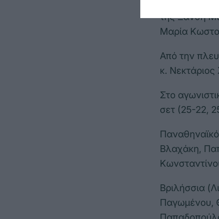
Στο φιλικό π
της Ξανθή Μ
Μαρία Κωστο
Από την πλευ
κ. Νεκτάριος
Στο αγωνιστι
σετ (25-22, 2
Παναθηναϊκός
Βλαχάκη, Παπ
Κωνσταντίνο
Βριλήσσια (Λ
Παγωμένου, Θ
Παπαδοπούλο