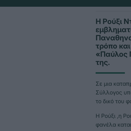
Η Ρούξι Ν
εμβληματι
Παναθηναϊ
τρόπο και
«Παύλος 
της.
Σε μια καταπ
Σύλλογος υπο
το δικό του φ
Η Ρούξι ,η Ρ
φανέλα κατα