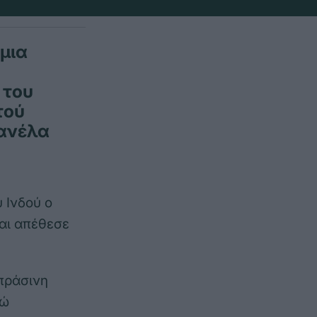
 μια
 του
τού
φανέλα
 Ινδού ο
αι απέθεσε
 πράσινη
νώ