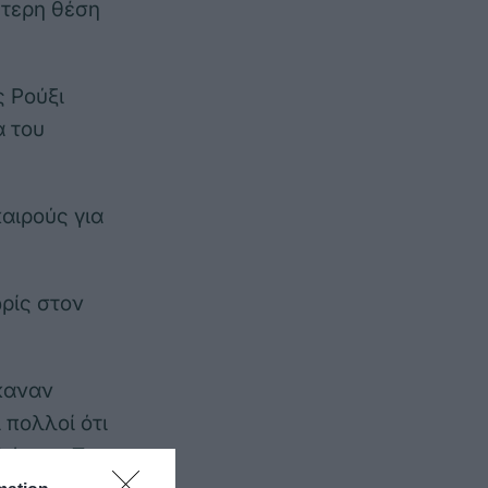
ύτερη θέση
ς Ρούξι
α του
καιρούς για
ρίς στον
έκαναν
 πολλοί ότι
λήτρια. Το