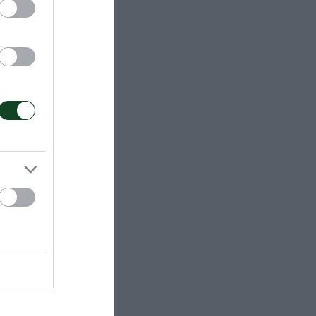
έσω της
α από τον
τα δικά τους
ή πλακέτα
και ένα
σίλισσα του
λεπτού σιγή