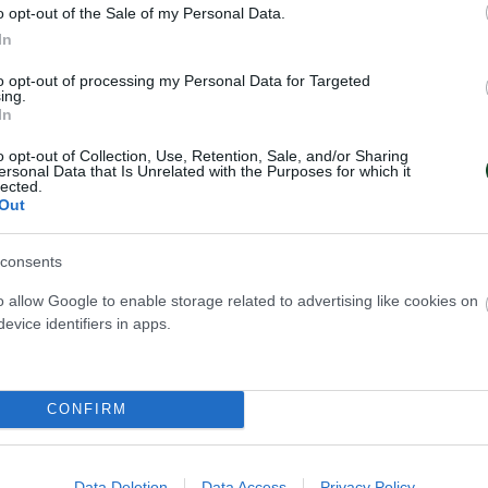
o opt-out of the Sale of my Personal Data.
In
η απονομή τιμητικής πλακέτας από τον ΠΑΣΑΠ μ
 κ. Αθηνάς Παπαφωτίου ενώ κατόπιν δύο κορίτσι
to opt-out of processing my Personal Data for Targeted
ing.
ικό Σύλλογο «Τέχνη και πολιτισμός» παρέδωσαν 
In
 Ντέινα.
o opt-out of Collection, Use, Retention, Sale, and/or Sharing
ersonal Data that Is Unrelated with the Purposes for which it
lected.
α 13 Πελοποννήσου παρέδωσε τη δική της τιμητικ
Out
ης Ρούξι για την προσφορά στον Σύλλογο.
consents
πέταλο του Τάφου υπήρξε η προσωπογραφία της 
o allow Google to enable storage related to advertising like cookies on
ό που έγραφε «Βασίλειο ο Τάφος του Ινδού και Βα
evice identifiers in apps.
ν θα σε ξεχάσουμε ποτέ αρχηγέ μας».
μειωθεί ότι μετά το πρώτο σερβίς κρατήθηκε ενός 
CONFIRM
κή αρχηγό.
Data Deletion
Data Access
Privacy Policy