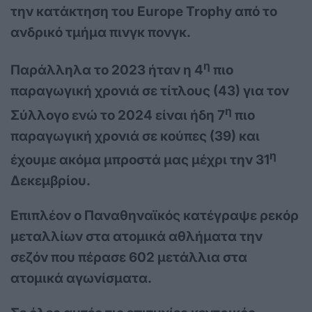
την κατάκτηση του Europe
Trophy
από το
ανδρικό τμήμα πινγκ πονγκ.
η
Παράλληλα το 2023 ήταν η 4
πιο
παραγωγική χρονιά σε τίτλους (43) για τον
η
Σύλλογο ενώ το 2024 είναι ήδη 7
πιο
παραγωγική χρονιά σε κούπες (39) και
η
έχουμε ακόμα μπροστά μας μέχρι την 31
Δεκεμβρίου.
Επιπλέον ο Παναθηναϊκός κατέγραψε ρεκόρ
μεταλλίων στα ατομικά αθλήματα την
σεζόν που πέρασε 602 μετάλλια στα
ατομικά αγωνίσματα.