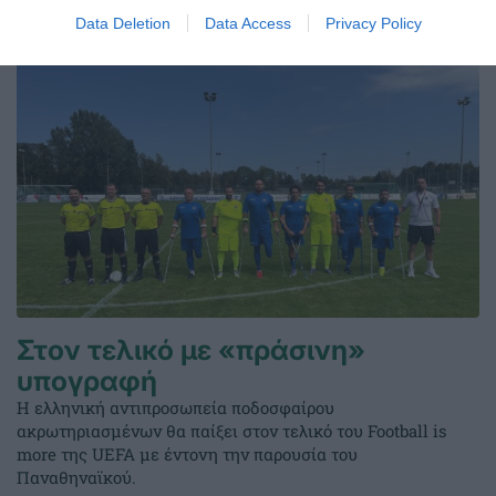
08.08.2026
ΑΚΑΔΗΜΙΑ ΚΑΛΑΘΟΣΦΑΙΡΙΣΗΣ
Data Deletion
Data Access
Privacy Policy
Στον τελικό με «πράσινη»
υπογραφή
Η ελληνική αντιπροσωπεία ποδοσφαίρου
ακρωτηριασμένων θα παίξει στον τελικό του Football is
more της UEFA με έντονη την παρουσία του
Παναθηναϊκού.