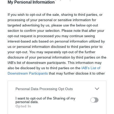
My Personal Information
If you wish to opt-out of the sale, sharing to third parties, or
processing of your personal or sensitive information for
targeted advertising by us, please use the below opt-out
section to confirm your selection. Please note that after your
opt-out request is processed you may continue seeing
interest-based ads based on personal information utilized by
us or personal information disclosed to third parties prior to
your opt-out. You may separately opt-out of the further
disclosure of your personal information by third parties on the
IAB’s list of downstream participants. This information may
Δύο στα δύο με «πράσινη»
also be disclosed by us to third parties on the
IAB’s List of
Downstream Participants
that may further disclose it to other
σύμβολη
third parties.
Η Εθνική ομάδα μπάσκετ Κορασίδων έκανε το δύο στα δύο
στο EuroBasket Β' κατηγορίας έχοντας τη Μαριάνθη
Please note that this website/app uses one or more Google
Personal Data Processing Opt Outs
Τουλούπη με διψήφιο αριθμό πόντων.
services and may gather and store information including but
not limited to your visit or usage behaviour. You may click to
I want to opt-out of the Sharing of my
personal data.
grant or deny consent to Google and its third-party tags to
Opted In
08.08.2026
ΑΚΑΔΗΜΙΑ ΚΑΛΑΘΟΣΦΑΙΡΙΣΗΣ
use your data for below specified purposes in below Google