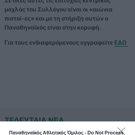
Σε όλες αυτές τις επιτυχίες κεντρικός
μοχλός του Συλλόγου είναι οι «αιώνια
πιστοί-ες» και με τη στήριξη αυτών ο
Παναθηναϊκός είναι στην κορυφή.
Για τους ενδιαφερόμενους εγγραφείτε
ΕΔΩ
ΤΕΛΕΥΤΑΙΑ ΝΕΑ
Παναθηναϊκός Αθλητικός Όμιλος -
Do Not Process