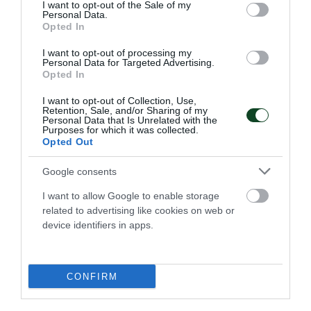
consent section.
I want to opt-out of the Sale of my
Personal Data.
Opted In
I want to opt-out of processing my
Personal Data for Targeted Advertising.
Opted In
I want to opt-out of Collection, Use,
Retention, Sale, and/or Sharing of my
Personal Data that Is Unrelated with the
Purposes for which it was collected.
Opted Out
Google consents
Φουλάρει για την πέμπτη θέση η
I want to allow Google to enable storage
related to advertising like cookies on web or
Εθνική Νεανίδων
device identifiers in apps.
Η Εθνική ομάδα μπάσκετ Νεανίδων νίκησε τη Βουλγαρία
και θα παίξει για την πέμπτη θέση στο EuroBasket Β'
κατηγορίας έχοντας δύο παίκτριες του Παναθηναϊκού στη
σύνθεσή της.
CONFIRM