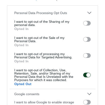
third parties.
Please note that this website/app uses one or more Google
Personal Data Processing Opt Outs
services and may gather and store information including but
not limited to your visit or usage behaviour. You may click to
I want to opt-out of the Sharing of my
personal data.
grant or deny consent to Google and its third-party tags to
Opted In
use your data for below specified purposes in below Google
consent section.
I want to opt-out of the Sale of my
Personal Data.
Opted In
I want to opt-out of processing my
Personal Data for Targeted Advertising.
Opted In
I want to opt-out of Collection, Use,
Retention, Sale, and/or Sharing of my
ΤΕΛΕΥΤΑΙΑ ΝΕΑ
Personal Data that Is Unrelated with the
Purposes for which it was collected.
Opted Out
Google consents
I want to allow Google to enable storage