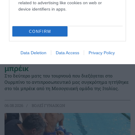
related to advertising like cookies on web or
device identifiers in apps.
CONFIRM
Data Deletion
Data Access
Privacy Policy
Ήττα από την Ιταλία στο τάι
μπρέικ
Στο δεύτερο ματς του τουρνουά που διεξάγεται στο
Ουρμπίνο το αντιπροσωπευτικό μας συγκρότημα ηττήθηκε
στο τάι μπρέικ από τη Μεσογειακή ομάδα της Ιταλίας.
06.08.2026
ΒΟΛΕΪ ΓΥΝΑΙΚΩΝ