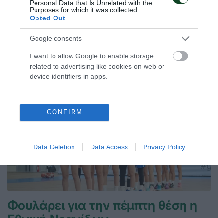
Personal Data that Is Unrelated with the
Η Εθνική ομάδα μπάσκετ Κορασίδων έκανε το δύο στα δύο
Purposes for which it was collected.
στο EuroBasket Β' κατηγορίας έχοντας τη Μαριάνθη
Opted Out
Τουλούπη με διψήφιο αριθμό πόντων.
Google consents
08.08.2026
ΑΚΑΔΗΜΙΑ ΚΑΛΑΘΟΣΦΑΙΡΙΣΗΣ
I want to allow Google to enable storage
related to advertising like cookies on web or
device identifiers in apps.
CONFIRM
Data Deletion
Data Access
Privacy Policy
Φουλάρει για την πέμπτη θέση η