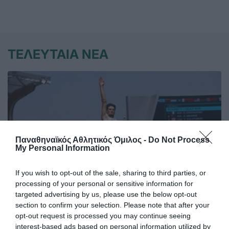
ΤΕΛΕΥΤΑΙΑ ΝΕΑ
Παναθηναϊκός Αθλητικός Όμιλος -
Do Not Process
My Personal Information
If you wish to opt-out of the sale, sharing to third parties, or
processing of your personal or sensitive information for
targeted advertising by us, please use the below opt-out
section to confirm your selection. Please note that after your
Στην Παγκόσμια ελίτ ο Κουλούρης
opt-out request is processed you may continue seeing
interest-based ads based on personal information utilized by