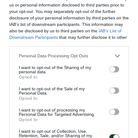
Ο Αρσένης Κουλούρης συμμετείχε στον τελικό του μήκος
us or personal information disclosed to third parties prior to
στο Παγκόσμιο πρωτάθλημα Κ20 στο Όρεγκον
your opt-out. You may separately opt-out of the further
καταλαμβάνοντας την ένατη θέση.
disclosure of your personal information by third parties on the
IAB’s list of downstream participants. This information may
09.08.2026
ΣΤΙΒΟΣ
also be disclosed by us to third parties on the
IAB’s List of
Downstream Participants
that may further disclose it to other
third parties.
Please note that this website/app uses one or more Google
Personal Data Processing Opt Outs
services and may gather and store information including but
not limited to your visit or usage behaviour. You may click to
I want to opt-out of the Sharing of my
personal data.
grant or deny consent to Google and its third-party tags to
Opted In
use your data for below specified purposes in below Google
consent section.
I want to opt-out of the Sale of my
Personal Data.
Opted In
I want to opt-out of processing my
Personal Data for Targeted Advertising.
Opted In
Δύο στα δύο με «πράσινη»
I want to opt-out of Collection, Use,
σύμβολη
Retention, Sale, and/or Sharing of my