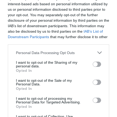
16.07.2026
ΜΠΑΣΚΕΤ ΓΥΝΑΙΚΩΝ
interest-based ads based on personal information utilized by
us or personal information disclosed to third parties prior to
your opt-out. You may separately opt-out of the further
disclosure of your personal information by third parties on the
IAB’s list of downstream participants. This information may
also be disclosed by us to third parties on the
IAB’s List of
Downstream Participants
that may further disclose it to other
third parties.
Please note that this website/app uses one or more Google
Personal Data Processing Opt Outs
services and may gather and store information including but
not limited to your visit or usage behaviour. You may click to
I want to opt-out of the Sharing of my
personal data.
grant or deny consent to Google and its third-party tags to
Opted In
use your data for below specified purposes in below Google
consent section.
I want to opt-out of the Sale of my
Μεγάλη νίκη κόντρα στην Τσεχία
Personal Data.
Opted In
για την Εθνική Νέων γυναικών
Η Εθνική ομάδα μπάσκετ γυναικών νίκησε την Τσεχία και
I want to opt-out of processing my
Personal Data for Targeted Advertising.
είναι κοντά στην πρόκριση στα ημιτελικά του ευρωπαϊκού
Opted In
πρωταθλήματος Β' κατηγορίας.
I want to opt-out of Collection, Use,