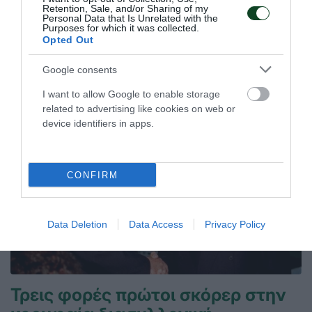
Retention, Sale, and/or Sharing of my
08.07.2026
ΜΠΑΣΚΕΤ ΓΥΝΑΙΚΩΝ
Personal Data that Is Unrelated with the
Purposes for which it was collected.
Opted Out
ΤΕΛΕΥΤΑΙΑ ΝΕΑ
Google consents
I want to allow Google to enable storage
related to advertising like cookies on web or
device identifiers in apps.
CONFIRM
Data Deletion
Data Access
Privacy Policy
Τρεις φορές πρώτοι σκόρερ στην