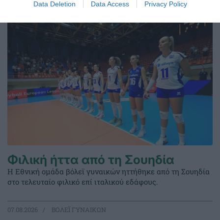
Data Deletion
Data Access
Privacy Policy
08.08.2026
ΣΤΙΒΟΣ
Φιλική ήττα από τη Σουηδία
Η Εθνική ομάδα βόλεϊ γυναικών ηττήθηκε από τη Σουηδία
στο τελευταίο φιλικό επί ιταλικού εδάφους.
07.08.2026
ΒΟΛΕΪ ΓΥΝΑΙΚΩΝ