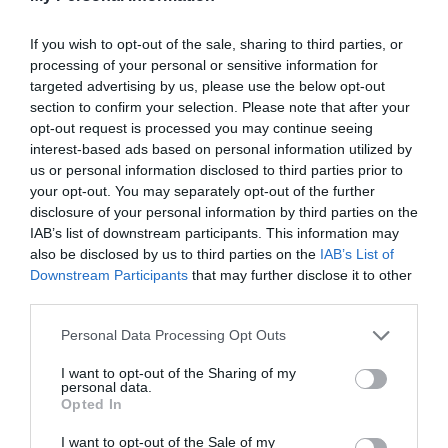
(
με έξτρα χρέωση 5,00€
) εφόσον ζητηθεί. Ο
If you wish to opt-out of the sale, sharing to third parties, or
τραπεζικός λογαριασμός για αυτό το σκοπό
processing of your personal or sensitive information for
είναι: GR38 0171 7520 0067 5214 6005 377
targeted advertising by us, please use the below opt-out
section to confirm your selection. Please note that after your
στην Τράπεζα Πειραιώς.
opt-out request is processed you may continue seeing
interest-based ads based on personal information utilized by
Για την καλύτερη εξυπηρέτηση το γραφείο
us or personal information disclosed to third parties prior to
your opt-out. You may separately opt-out of the further
μελών θα λειτουργεί καθημερινά (Δευτέρα-
disclosure of your personal information by third parties on the
Παρασκευή) από τις 09:30 έως τις 17:30, το
IAB’s list of downstream participants. This information may
τηλέφωνο είναι 2114117600 και το e-mail είναι
also be disclosed by us to third parties on the
IAB’s List of
Downstream Participants
that may further disclose it to other
members@pao1908.com
.
third parties.
Please note that this website/app uses one or more Google
Personal Data Processing Opt Outs
services and may gather and store information including but
not limited to your visit or usage behaviour. You may click to
I want to opt-out of the Sharing of my
personal data.
grant or deny consent to Google and its third-party tags to
Opted In
use your data for below specified purposes in below Google
ΤΕΛΕΥΤΑΙΑ ΝΕΑ
consent section.
I want to opt-out of the Sale of my