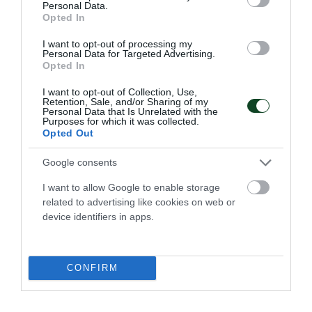
Personal Data.
Opted In
I want to opt-out of processing my
Personal Data for Targeted Advertising.
Opted In
I want to opt-out of Collection, Use,
Retention, Sale, and/or Sharing of my
Personal Data that Is Unrelated with the
Purposes for which it was collected.
Opted Out
Google consents
I want to allow Google to enable storage
related to advertising like cookies on web or
Στον τελικό του Παγκοσμίου
device identifiers in apps.
πρωταθλήματος ο Κουλούρης
Ο Αρσένης Κουλούρης πραγματοποίησε πολύ καλή
εμφάνιση στον προκριματικό του μήκους στο Παγκόσμιο
CONFIRM
πρωτάθλημα Κ20 του Όρεγκον.