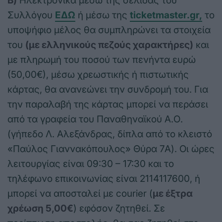
Β)
Ηλεκτρονικά μέσω της σελίδας του
Συλλόγου
ΕΔΩ
ή μέσω της
ticketmaster.gr,
το
υποψήφιο μέλος θα συμπληρώνει τα στοιχεία
του
(με ελληνικούς πεζούς χαρακτήρες)
και
με πληρωμή του ποσού των πενήντα ευρώ
(50,00€), μέσω χρεωστικής ή πιστωτικής
κάρτας, θα ανανεώνει την συνδρομή του. Για
την παραλαβή της κάρτας μπορεί να περάσει
από τα γραφεία του Παναθηναϊκού Α.Ο.
(γήπεδο Λ. Αλεξάνδρας, δίπλα από το κλειστό
«Παύλος Γιαννακόπουλος» Θύρα 7Α). Οι ώρες
λειτουργίας είναι 09:30 – 17:30 και το
τηλέφωνο επικοινωνίας είναι 2114117600, ή
μπορεί να αποσταλεί με courier (
με έξτρα
χρέωση 5,00€
) εφόσον ζητηθεί. Σε