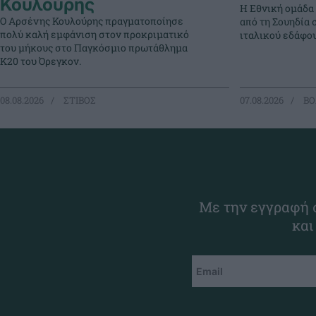
Κουλούρης
Η Εθνική ομάδα
Ο Αρσένης Κουλούρης πραγματοποίησε
από τη Σουηδία 
πολύ καλή εμφάνιση στον προκριματικό
ιταλικού εδάφου
του μήκους στο Παγκόσμιο πρωτάθλημα
Κ20 του Όρεγκον.
08.08.2026
ΣΤΙΒΟΣ
07.08.2026
ΒΟ
Με την εγγραφή σ
και