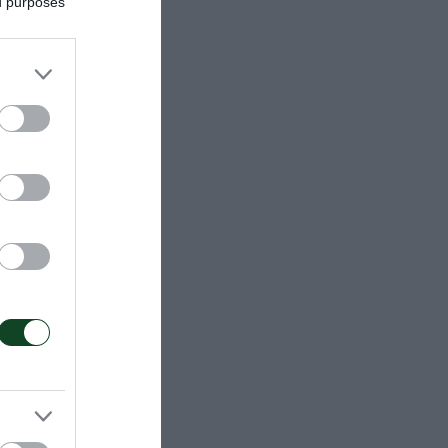
ed purposes
ωπαϊκό
λου στο
έλλου στο
αρών από τον
 παγκόσμιο