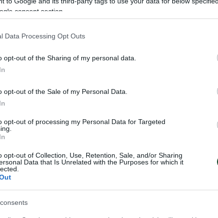
 to Google and its third-party tags to use your data for below specifi
ogle consent section.
ριλίου: Ιουνίου 1987: Χρυσό μετάλλιο Εθνική ευρ
νδρίτσο και Ιωάννου
l Data Processing Opt Outs
εκεμβρίου 1971 : Φιναλίστ διηπειρωτικού κυπέλ
o opt-out of the Sharing of my personal data.
απέναντι στη Νασιονάλ
In
επτεμβρίου 1996: Κατάκτηση διηπειρωτικού κυπ
o opt-out of the Sale of my Personal Data.
In
to opt-out of processing my Personal Data for Targeted
23 Φεβρουαρίου 1968 Παγκόσμιο ρεκόρ άρσης β
ing.
In
βου
o opt-out of Collection, Use, Retention, Sale, and/or Sharing
ersonal Data that Is Unrelated with the Purposes for which it
 Οκτωβρίου 1970: Χρήστος Παπανικολάου έσπασε
lected.
Out
ντώ
consents