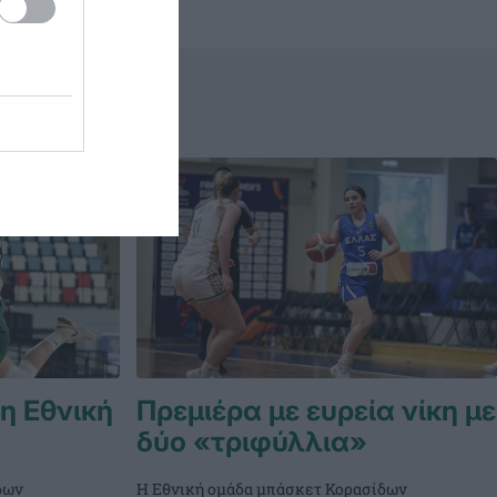
 η Εθνική
Πρεμιέρα με ευρεία νίκη με
δύο «τριφύλλια»
δων
Η Εθνική ομάδα μπάσκετ Κορασίδων