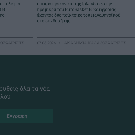
θα παλέψει
επικράτησε άνετα της Ιρλανδίας στην
 Β'
πρεμιέρα του EuroBasket Β' κατηγορίας
ης
έχοντας δύο παίκτριες του Παναθηναϊκού
στη σύνθεσή της.
ΟΣΦΑΙΡΙΣΗΣ
07.08.2026
ΑΚΑΔΗΜΙΑ ΚΑΛΑΘΟΣΦΑΙΡΙΣΗΣ
ουθείς όλα τα νέα
ίλου