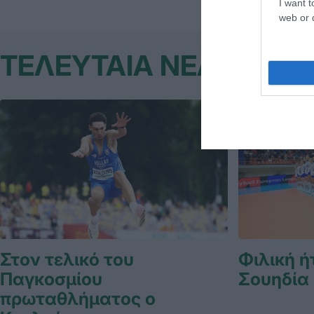
I want t
web or d
ΤΕΛΕΥΤΑΙΑ ΝΕΑ
Στον τελικό του
Φιλική ή
Παγκοσμίου
Σουηδία
πρωταθλήματος ο