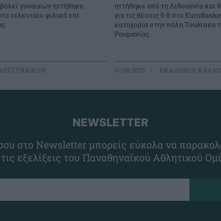
 βόλεϊ γυναικών ηττήθηκε
ηττήθηκε από τη Λιθουανία και 
στο τελευταίο φιλικό επί
για τις θέσεις 5-8 στο EuroBasket
ς.
κατηγορία στην πόλη Τουλτσέα τ
Ρουμανίας.
ΛΕΪ ΓΥΝΑΙΚΩΝ
07.08.2026
ΑΚΑΔΗΜΙΑ ΚΑΛΑΘ
NEWSLETTER
ου στο Newsletter μπορείς εύκολα να παρακολ
 τις εξελίξεις του Παναθηναϊκού Αθλητικού Ομ