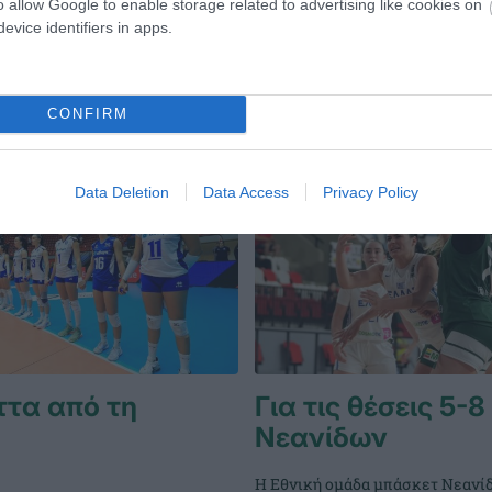
o allow Google to enable storage related to advertising like cookies on
evice identifiers in apps.
CONFIRM
Data Deletion
Data Access
Privacy Policy
ττα από τη
Για τις θέσεις 5-8
Νεανίδων
Η Εθνική ομάδα μπάσκετ Νεανί