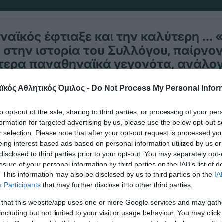
ναϊκός έφτιαξε και την καλύτερη … 
στην ιστορία του Συλλόγου, παίρνο
τερα παναθηναϊκά γεγονότα, ανάλογ
 έγιναν.
κός Αθλητικός Όμιλος -
Do Not Process My Personal Infor
to opt-out of the sale, sharing to third parties, or processing of your per
α οι μεγάλες στιγμές του «τριφυλλιού» αναλογικά
formation for targeted advertising by us, please use the below opt-out s
βδομάδας που έγιναν είναι οι ακόλουθες:
r selection. Please note that after your opt-out request is processed y
eing interest-based ads based on personal information utilized by us or
 Αυγούστου 2024 Χρυσό μετάλλιο στους Ολυμπια
disclosed to third parties prior to your opt-out. You may separately opt-
losure of your personal information by third parties on the IAB’s list of
ή Σερβίας για τον πολίστα του Παναθηναϊκού Βίκτ
. This information may also be disclosed by us to third parties on the
IA
Participants
that may further disclose it to other third parties.
 Μαϊου 1997 Χρυσό μετάλλιο Ευρωπαϊκό πρωτάθλ
 that this website/app uses one or more Google services and may gath
η
δας Σαμπάνης αρασέ και 2
θέση αρασέ και σύνο
including but not limited to your visit or usage behaviour. You may click 