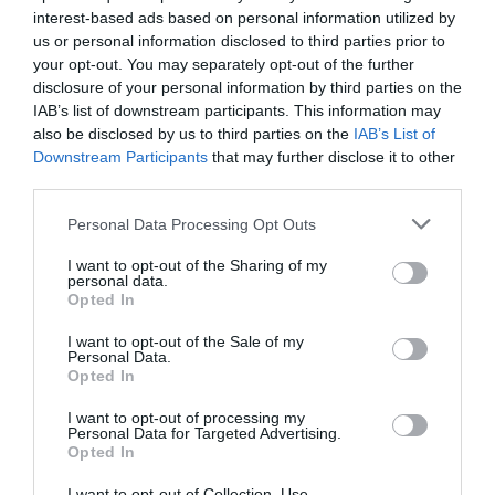
interest-based ads based on personal information utilized by
us or personal information disclosed to third parties prior to
your opt-out. You may separately opt-out of the further
Στον Παναθηναϊκό η Peace Efih
disclosure of your personal information by third parties on the
Ο Παναθηναϊκός Αθλητικός Όμιλος ανακοινώνει την
IAB’s list of downstream participants. This information may
έναρξη της συνεργασίας του με την Peace Efih για το
also be disclosed by us to third parties on the
IAB’s List of
τμήμα ποδοσφαίρου γυναικών.
Downstream Participants
that may further disclose it to other
third parties.
06.08.2026
ΠΟΔΟΣΦΑΙΡΟ ΓΥΝΑΙΚΩΝ
Please note that this website/app uses one or more Google
Personal Data Processing Opt Outs
services and may gather and store information including but
not limited to your visit or usage behaviour. You may click to
I want to opt-out of the Sharing of my
personal data.
grant or deny consent to Google and its third-party tags to
Opted In
use your data for below specified purposes in below Google
consent section.
I want to opt-out of the Sale of my
Personal Data.
Opted In
I want to opt-out of processing my
Personal Data for Targeted Advertising.
Opted In
I want to opt-out of Collection, Use,