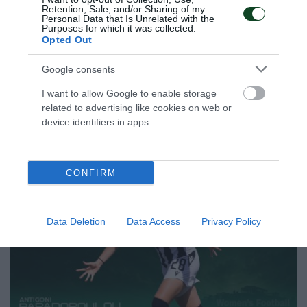
Retention, Sale, and/or Sharing of my
Personal Data that Is Unrelated with the
Purposes for which it was collected.
Φινάλε με θετική παρουσία
Opted Out
Με δύο συμμετοχές ολοκλήρωσαν οι αθλητές του
Google consents
Παναθηναϊκού την παρουσία τους στο Ευρωπαϊκό
πρωτάθλημα σκοποβολής κάτω των 23 ετών στο Βρότσλαβ.
I want to allow Google to enable storage
related to advertising like cookies on web or
device identifiers in apps.
06.08.2026
ΑΚΑΔΗΜΙΑ ΣΚΟΠΟΒΟΛΗΣ
CONFIRM
Data Deletion
Data Access
Privacy Policy