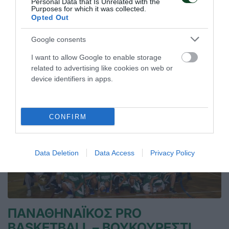
απαραβίαστης εστίας
Personal Data that Is Unrelated with the
Purposes for which it was collected.
Οι «πράσινοι» τερματοφύλακες έχουν γράψει ιστορία με τα
Opted Out
σερί απαραβίαστης εστίας
Google consents
07.08.2026
EΝ ΑΘΗΝΑΙΣ
I want to allow Google to enable storage
related to advertising like cookies on web or
device identifiers in apps.
CONFIRM
Data Deletion
Data Access
Privacy Policy
ΠΑΝΑΘΗΝΑΪΚΟΣ PRO
BASKETBALL – ΒΟΥΚΟΥΡΕΣΤΙ