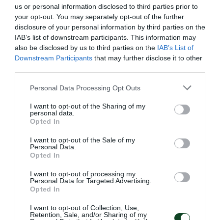
us or personal information disclosed to third parties prior to
Ο Παναθηναϊκός Αθλητικός Όμιλος ανακοινώνει την
your opt-out. You may separately opt-out of the further
έναρξη της συνεργασίας του με τη Στέλλα Κατεργιαννάκη
disclosure of your personal information by third parties on the
για την ομάδα ποδοσφαίρου γυναικών.
IAB’s list of downstream participants. This information may
also be disclosed by us to third parties on the
IAB’s List of
07.08.2026
ΠΟΔΟΣΦΑΙΡΟ ΓΥΝΑΙΚΩΝ
Downstream Participants
that may further disclose it to other
third parties.
Please note that this website/app uses one or more Google
Personal Data Processing Opt Outs
services and may gather and store information including but
not limited to your visit or usage behaviour. You may click to
I want to opt-out of the Sharing of my
personal data.
grant or deny consent to Google and its third-party tags to
Opted In
use your data for below specified purposes in below Google
consent section.
I want to opt-out of the Sale of my
Personal Data.
Opted In
I want to opt-out of processing my
Personal Data for Targeted Advertising.
Opted In
Τα Κορυφαία Πράσινα σερί
I want to opt-out of Collection, Use,
Retention, Sale, and/or Sharing of my