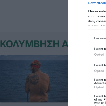
Downstream 
ελεύθερο S3.
Please note
information 
deny consent
in below Go
Persona
ΚΟΛΥΜΒΗΣΗ ΑΜΕΑ
I want t
Opted 
I want t
Opted 
I want 
Advertis
Opted 
I want t
of my P
was col