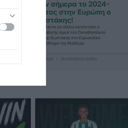
ναϊκός
Σαν σήμερα το 2024-
Τρίτος στην Ευρώπη ο
Κωστάκης!
Το χάλκινο μετάλλιο κατέκτησε ο
 του
κολυμβητής ΑμεΑ του Παναθηναϊκού
ι είχε
Γιάννης Κωστάκης στο Ευρωπαϊκό
α.
πρωτάθλημα της Μαδέιρα
22.04.2026
ΚΟΛΥΜΒΗΣΗ ΑΜΕΑ