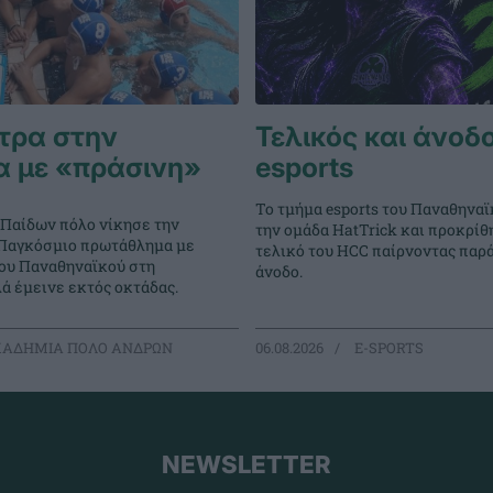
τρα στην
Τελικός και άνοδο
α με «πράσινη»
esports
Το τμήμα esports του Παναθηναϊ
 Παίδων πόλο νίκησε την
την ομάδα HatTrick και προκρίθ
ο Παγκόσμιο πρωτάθλημα με
τελικό του HCC παίρνοντας παρ
του Παναθηναϊκού στη
άνοδο.
ά έμεινε εκτός οκτάδας.
ΑΔΗΜΙΑ ΠΟΛΟ ΑΝΔΡΩΝ
06.08.2026
E-SPORTS
NEWSLETTER