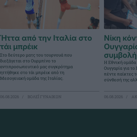
Ήττα από την Ιταλία στο
Νίκη κόν
τάι μπρέικ
Ουγγαρί
συμβολή
Στο δεύτερο ματς του τουρνουά που
διεξάγεται στο Ουρμπίνο το
Η Εθνική ομάδα
αντιπροσωπευτικό μας συγκρότημα
Ουγγαρία για τ
ηττήθηκε στο τάι μπρέικ από τη
πέντε παίκτες 
Μεσογειακή ομάδα της Ιταλίας.
σύνθεσή της αλλ
06.08.2026
ΒΟΛΕΪ ΓΥΝΑΙΚΩΝ
06.08.2026
ΑΚ