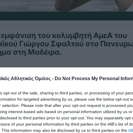
 εμφάνιση του κολυμβητή ΑμεΑ του
ϊκού Γιώργου Σφαλτού στο Πανευρ
μα στη Μαδέιρα.
αλτός στα 100μ. πρόσθιο στο αντίστοιχο αγώνισμ
κός Αθλητικός Όμιλος -
Do Not Process My Personal Infor
 την 8η θέση στον τελικό με χρόνο 1:49.56, βελτ
είχε κάνει το πρωί στα προκριματικά.
to opt-out of the sale, sharing to third parties, or processing of your per
formation for targeted advertising by us, please use the below opt-out s
r selection. Please note that after your opt-out request is processed y
στάκης πήρε μέρος στα 50μ. ελεύθερο S3, αλλά 
eing interest-based ads based on personal information utilized by us or
 της 1ης προκριματικής σειράς, σε χρόνο 1:00.26.
disclosed to third parties prior to your opt-out. You may separately opt-
losure of your personal information by third parties on the IAB’s list of
έρα της διοργάνωσης, αγωνίζεται ο Κωστάκης, σ
. This information may also be disclosed by us to third parties on the
IA