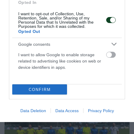
Opted In
I want to opt-out of Collection, Use,
Retention, Sale, and/or Sharing of my
Personal Data that Is Unrelated with the
Φουλάρει για την πέμπτη θέση η
Purposes for which it was collected.
Opted Out
Εθνική Νεανίδων
Η Εθνική ομάδα μπάσκετ Νεανίδων νίκησε τη Βουλγαρία
Google consents
και θα παίξει για την πέμπτη θέση στο EuroBasket Β'
κατηγορίας έχοντας δύο παίκτριες του Παναθηναϊκού στη
I want to allow Google to enable storage
σύνθεσή της.
related to advertising like cookies on web or
device identifiers in apps.
08.08.2026
ΑΚΑΔΗΜΙΑ ΚΑΛΑΘΟΣΦΑΙΡΙΣΗΣ
CONFIRM
Data Deletion
Data Access
Privacy Policy