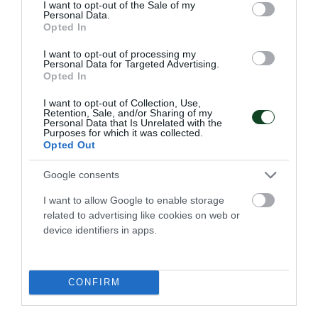
consent section.
I want to opt-out of the Sale of my
Personal Data.
Opted In
1982 Τουρνουά «Απόστολος Νικολαΐδης»
βολει
I want to opt-out of processing my
Personal Data for Targeted Advertising.
Opted In
1983 Τουρνουά «Αντώνης Μαντζαβελάκης»
I want to opt-out of Collection, Use,
βολει γυναικων
Retention, Sale, and/or Sharing of my
Personal Data that Is Unrelated with the
Purposes for which it was collected.
1983 Αγώνες τοξοβολίας FITA εις μνήμη
Opted Out
Απόστολου Νικολαϊδη
Google consents
1990-2024 Κυριακίδεια
I want to allow Google to enable storage
related to advertising like cookies on web or
device identifiers in apps.
1997 Τουρνουά Μιχάλη Τριανταφυλλίδη βολει
2007 Τουρνουά Εσπέρου «Νίκος Γκάλης»
CONFIRM
μπασκετ