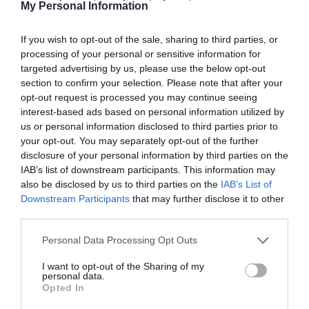
My Personal Information
ποδοσφαίρου
If you wish to opt-out of the sale, sharing to third parties, or
1965 Αγώνες Εις Μνήμην Γ. Καλαφάτη αρση
processing of your personal or sensitive information for
targeted advertising by us, please use the below opt-out
βαρων
section to confirm your selection. Please note that after your
opt-out request is processed you may continue seeing
1966 τουρνουα σκακι καλαφατης
interest-based ads based on personal information utilized by
us or personal information disclosed to third parties prior to
1966 Αγώνες άρσης βαρών εις μνήμη
your opt-out. You may separately opt-out of the further
disclosure of your personal information by third parties on the
Παπάζογλου
IAB’s list of downstream participants. This information may
also be disclosed by us to third parties on the
IAB’s List of
1966 Αγώνες Ιβανόφ-Παπάζογλου
Downstream Participants
that may further disclose it to other
third parties.
1978 Αγώνες Εις Μνήμην Θ. Τσίρου (Πιστόλι
Please note that this website/app uses one or more Google
Personal Data Processing Opt Outs
Ακριβείας – Ομαδικό)
services and may gather and store information including but
not limited to your visit or usage behaviour. You may click to
I want to opt-out of the Sharing of my
personal data.
grant or deny consent to Google and its third-party tags to
1979 Αγώνες Εις Μνήμην Α. Μαντζαβελάκη
Opted In
use your data for below specified purposes in below Google
(Πιστόλι Ταχύτητας -Ομαδικό)