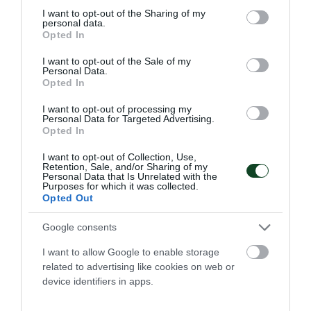
not limited to your visit or usage behaviour. You may click to
I want to opt-out of the Sharing of my
personal data.
grant or deny consent to Google and its third-party tags to
Opted In
Φιλική ήττα από τη Σουηδία
use your data for below specified purposes in below Google
consent section.
Η Εθνική ομάδα βόλεϊ γυναικών ηττήθηκε από τη Σουηδία
I want to opt-out of the Sale of my
Personal Data.
στο τελευταίο φιλικό επί ιταλικού εδάφους.
Opted In
I want to opt-out of processing my
07.08.2026
ΒΟΛΕΪ ΓΥΝΑΙΚΩΝ
Personal Data for Targeted Advertising.
Opted In
I want to opt-out of Collection, Use,
Retention, Sale, and/or Sharing of my
Personal Data that Is Unrelated with the
Purposes for which it was collected.
Opted Out
Google consents
I want to allow Google to enable storage
related to advertising like cookies on web or
device identifiers in apps.