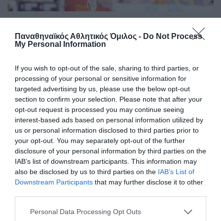
Στον τελικό του Παγκοσμίου
Παναθηναϊκός Αθλητικός Όμιλος -
Do Not Process
πρωταθλήματος ο Κουλούρης
My Personal Information
Ο Αρσένης Κουλούρης πραγματοποίησε πολύ καλή
εμφάνιση στον προκριματικό του μήκους στο Παγκόσμιο
If you wish to opt-out of the sale, sharing to third parties, or
πρωτάθλημα Κ20 του Όρεγκον.
processing of your personal or sensitive information for
targeted advertising by us, please use the below opt-out
section to confirm your selection. Please note that after your
08.08.2026
ΣΤΙΒΟΣ
opt-out request is processed you may continue seeing
interest-based ads based on personal information utilized by
us or personal information disclosed to third parties prior to
your opt-out. You may separately opt-out of the further
disclosure of your personal information by third parties on the
IAB’s list of downstream participants. This information may
also be disclosed by us to third parties on the
IAB’s List of
Downstream Participants
that may further disclose it to other
third parties.
Please note that this website/app uses one or more Google
Personal Data Processing Opt Outs
services and may gather and store information including but