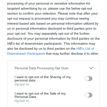
processing of your personal or sensitive information for
targeted advertising by us, please use the below opt-out
section to confirm your selection. Please note that after your
opt-out request is processed you may continue seeing
interest-based ads based on personal information utilized by
us or personal information disclosed to third parties prior to
your opt-out. You may separately opt-out of the further
disclosure of your personal information by third parties on the
IAB’s list of downstream participants. This information may
also be disclosed by us to third parties on the
IAB’s List of
Με διψήφιο Γιάντσουκ η
Downstream Participants
that may further disclose it to other
Ουκρανία
third parties.
Η Ουκρανία ηττήθηκε 3-1 από τη Σερβία για το VNL, σε ένα
Please note that this website/app uses one or more Google
Personal Data Processing Opt Outs
ματς που ο Ντμίτρο Γιάντσουκ είχε 10 πόντους.
services and may gather and store information including but
not limited to your visit or usage behaviour. You may click to
I want to opt-out of the Sharing of my
personal data.
grant or deny consent to Google and its third-party tags to
17.07.2026
ΒΟΛΕΪ ΑΝΔΡΩΝ
Opted In
use your data for below specified purposes in below Google
consent section.
I want to opt-out of the Sale of my
Personal Data.
Opted In