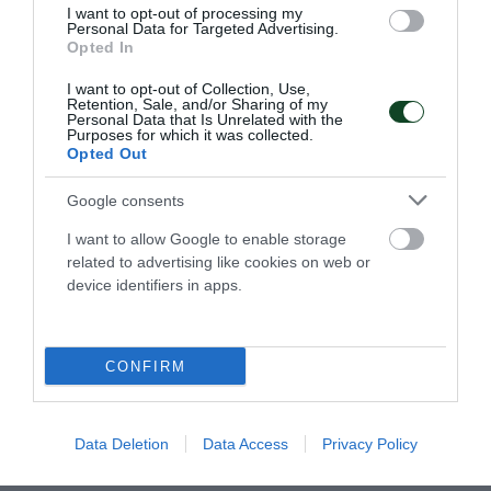
I want to opt-out of processing my
Personal Data for Targeted Advertising.
Opted In
I want to opt-out of Collection, Use,
Retention, Sale, and/or Sharing of my
Personal Data that Is Unrelated with the
Purposes for which it was collected.
Opted Out
Google consents
Συνέχισε με νίκη η Ουκρανία του
I want to allow Google to enable storage
Γιάντσουκ
related to advertising like cookies on web or
Η Ουκρανία νίκησε το Ιράν για το VNL, σε έναν αγώνα που
device identifiers in apps.
συμμετείχε ο Ντμίτρο Γιάντσουκ.
CONFIRM
15.07.2026
ΒΟΛΕΪ ΑΝΔΡΩΝ
Data Deletion
Data Access
Privacy Policy
ΤΕΛΕΥΤΑΙΑ ΝΕΑ