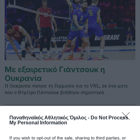
Με εξαιρετικό Γιάντσουκ η
Ουκρανία
Η Ουκρανία νίκησε τη Γερμανία για το VNL, σε ένα ματς
που ο Ντμίτρο Γιάντσουκ βοήθησε σημαντικά.
19.07.2026
ΒΟΛΕΪ ΑΝΔΡΩΝ
Παναθηναϊκός Αθλητικός Όμιλος -
Do Not Process
My Personal Information
If you wish to opt-out of the sale, sharing to third parties, or