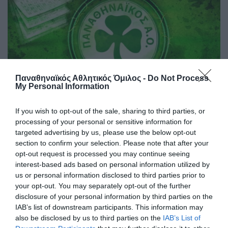
Παναθηναϊκός Αθλητικός Όμιλος -
Do Not Process
My Personal Information
If you wish to opt-out of the sale, sharing to third parties, or
Το «πράσινο» πρόγραμμα της
processing of your personal or sensitive information for
εβδομάδας
targeted advertising by us, please use the below opt-out
section to confirm your selection. Please note that after your
Ο Παναθηναϊκός Αθλητικός Όμιλος συνεχίζει την
opt-out request is processed you may continue seeing
αγωνιστική του δράση σε διαφορετικά αθλήματα και αυτή
interest-based ads based on personal information utilized by
την εβδομάδα από τις 10 μέχρι τις 16 Αυγούστου.
us or personal information disclosed to third parties prior to
your opt-out. You may separately opt-out of the further
10.08.2026
ΔΕΛΤΙΑ ΤΥΠΟΥ
disclosure of your personal information by third parties on the
IAB’s list of downstream participants. This information may
also be disclosed by us to third parties on the
IAB’s List of