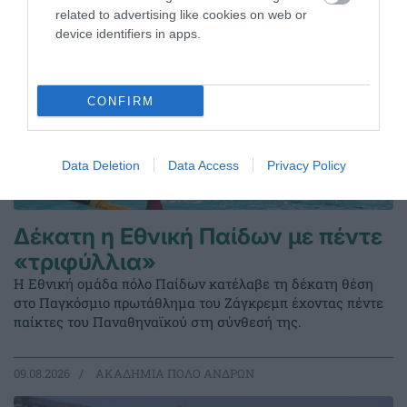
related to advertising like cookies on web or
device identifiers in apps.
CONFIRM
Data Deletion
Data Access
Privacy Policy
Δέκατη η Εθνική Παίδων με πέντε
«τριφύλλια»
Η Εθνική ομάδα πόλο Παίδων κατέλαβε τη δέκατη θέση
στο Παγκόσμιο πρωτάθλημα του Ζάγκρεμπ έχοντας πέντε
παίκτες του Παναθηναϊκού στη σύνθεσή της.
09.08.2026
ΑΚΑΔΗΜΙΑ ΠΟΛΟ ΑΝΔΡΩΝ