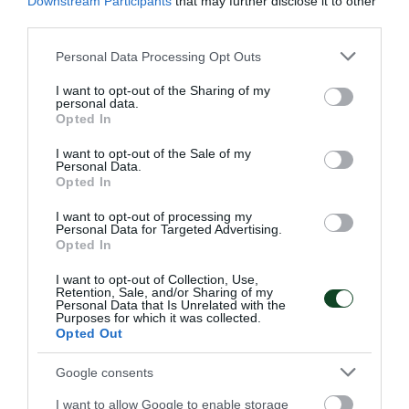
Downstream Participants
that may further disclose it to other
third parties.
Please note that this website/app uses one or more Google
Personal Data Processing Opt Outs
services and may gather and store information including but
not limited to your visit or usage behaviour. You may click to
I want to opt-out of the Sharing of my
personal data.
grant or deny consent to Google and its third-party tags to
Opted In
use your data for below specified purposes in below Google
consent section.
I want to opt-out of the Sale of my
Personal Data.
Opted In
I want to opt-out of processing my
Φινάλε με έκτη θέση για την
Personal Data for Targeted Advertising.
Opted In
Εθνική Νεανίδων
Η Εθνική ομάδα Νεανίδων κατέλαβε την έκτη θέση στο
I want to opt-out of Collection, Use,
EuroBasket Β' κατηγορίας έχοντας δύο παίκτριες του
Retention, Sale, and/or Sharing of my
Personal Data that Is Unrelated with the
Παναθηναϊκού στη σύνθεσή της.
Purposes for which it was collected.
Opted Out
09.08.2026
ΑΚΑΔΗΜΙΑ ΚΑΛΑΘΟΣΦΑΙΡΙΣΗΣ
Google consents
I want to allow Google to enable storage