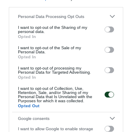
third parties.
Please note that this website/app uses one or more Google
Personal Data Processing Opt Outs
services and may gather and store information including but
not limited to your visit or usage behaviour. You may click to
I want to opt-out of the Sharing of my
personal data.
grant or deny consent to Google and its third-party tags to
Opted In
use your data for below specified purposes in below Google
consent section.
I want to opt-out of the Sale of my
Personal Data.
Opted In
ΠΑΝΑΘΗΝΑΪΚΟΣ ΑΚΑ∆ΗΜΙΑ
I want to opt-out of processing my
ΓΕΡΜΑΝΙΑΣ
Personal Data for Targeted Advertising.
Opted In
Το μέγεθος του Παναθηναϊκού είναι τεράστιο και έχει
ξεπεράσει προ πολλού τα στενά ελληνικά σύνορα. Είναι
I want to opt-out of Collection, Use,
χαρακτηριστικό το γεγονός πως υπάρχουν ομάδες που
Retention, Sale, and/or Sharing of my
δημιουργήθηκαν προς τιμήν του μεγαλύτερου Συλλόγου
Personal Data that Is Unrelated with the
Purposes for which it was collected.
και έχουν πάρει την ονομασία του.
Opted Out
Google consents
08.08.2026
EΝ ΑΘΗΝΑΙΣ
I want to allow Google to enable storage