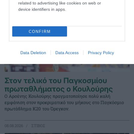
related to advertising like cookies on web or
device identifiers in apps.
CONFIRM
Data Deletion
Data Access
Privacy Policy
Στον τελικό του Παγκοσμίου
πρωταθλήματος ο Κουλούρης
Ο Αρσένης Κουλούρης πραγματοποίησε πολύ καλή
εμφάνιση στον προκριματικό του μήκους στο Παγκόσμιο
πρωτάθλημα Κ20 του Όρεγκον.
08.08.2026
ΣΤΙΒΟΣ