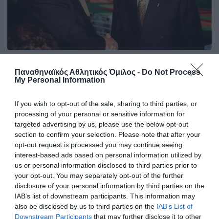
Τρεις φορές πρώτοι σκόρερ στην
Παναθηναϊκός Αθλητικός Όμιλος -
Do Not Process
κορυφαία διασυλλογική
My Personal Information
διοργάνωση!
Οι θρυλικοί Φέρεντς Πούσκας και Αντώνης Αντωνιάδης
If you wish to opt-out of the sale, sharing to third parties, or
που οδήγησαν τον Panathinaikos στην κορυφαία στιγμή
processing of your personal or sensitive information for
Ελληνικού Συλλόγου στο εξωτερικό, έχουν ακόμα τα
targeted advertising by us, please use the below opt-out
ονόματα τους ανεξίτηλα στους πρώτους σκόρερ του
section to confirm your selection. Please note that after your
Κυπέλλου Πρωταθλητριών και μετέπειτα Τσάμπιονς Λιγκ.
opt-out request is processed you may continue seeing
interest-based ads based on personal information utilized by
us or personal information disclosed to third parties prior to
08.08.2026
EΝ ΑΘΗΝΑΙΣ
your opt-out. You may separately opt-out of the further
disclosure of your personal information by third parties on the
IAB’s list of downstream participants. This information may
also be disclosed by us to third parties on the
IAB’s List of
Downstream Participants
that may further disclose it to other