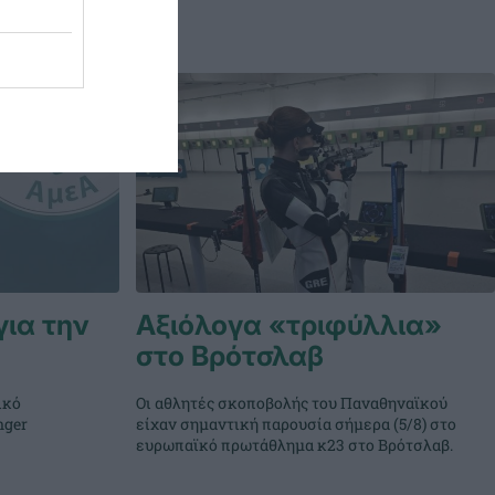
για την
Αξιόλογα «τριφύλλια»
στο Βρότσλαβ
ικό
Οι αθλητές σκοποβολής του Παναθηναϊκού
nger
είχαν σημαντική παρουσία σήμερα (5/8) στο
ευρωπαϊκό πρωτάθλημα κ23 στο Βρότσλαβ.