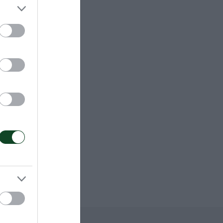
τα διαρκείας
ιτραπεί
πριν φτάσουν
αν δεν είναι
κίδες.
και οι
ας και οι