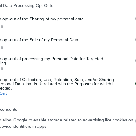
ι να έχουν άπαντες μαζί τους την τυπωμένη κάρ
l Data Processing Opt Outs
τά τηλέφωνα ή άλλη μορφή) καθώς δεν θα τους επ
o opt-out of the Sharing of my personal data.
οδος.
In
ι ότι θα υπάρχει προέλεγχος από την αστυνομία 
o opt-out of the Sale of my Personal Data.
In
τις εισόδους και αν έχουν τις κάρτες διαρκείας ή 
ι δεν θα τους επιτρέπεται η είσοδος προς τις κερ
to opt-out of processing my Personal Data for Targeted
ing.
In
 φιλάθλων στο γήπεδο θα ξεκινήσει στις 5.45μ.μ. 
o opt-out of Collection, Use, Retention, Sale, and/or Sharing
κείας θα μπουν από την Θύρα 3 ενώ τα VIP διαρκεί
ersonal Data that Is Unrelated with the Purposes for which it
lected.
οι θα μπουν από την Θύρα 6.
Out
consents
o allow Google to enable storage related to advertising like cookies on
evice identifiers in apps.