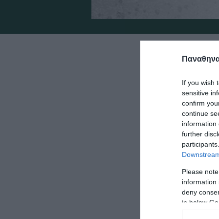
Ο Παναθη
Παναθηναϊ
φιλάθλους
στο Μαρού
If you wish 
sensitive in
confirm you
continue se
Ο Σύλλογος δ
information 
further disc
την ημιτελικ
participants
παρευρεθούν 
Downstream 
Please note
Όπως είναι γ
information 
δικαίωμα εισ
deny consent
in below Go
διαπιστεύθηκ