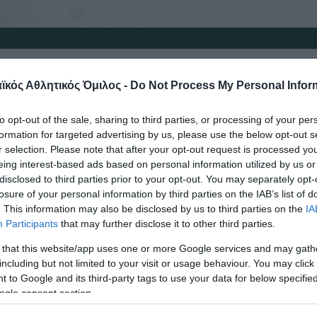
ναϊκός Αθλητικός Όμιλος ενημερώνε
κός Αθλητικός Όμιλος -
Do Not Process My Personal Infor
 για την είσοδο στο κλειστό του Αγ
σι την Τετάρτη 15 Φεβρουαρίου στις
to opt-out of the sale, sharing to third parties, or processing of your per
formation for targeted advertising by us, please use the below opt-out s
r selection. Please note that after your opt-out request is processed y
eing interest-based ads based on personal information utilized by us or
ίνει έναν καθοριστικό αγώνα κόντρα στον επαναλ
disclosed to third parties prior to your opt-out. You may separately opt-
losure of your personal information by third parties on the IAB’s list of
ή φάση του Challenge Cup και καλεί τους φιλάθλ
. This information may also be disclosed by us to third parties on the
IA
στο γήπεδο να ακολουθήσουν τις οδηγίες.
Participants
that may further disclose it to other third parties.
 that this website/app uses one or more Google services and may gath
νωστό δεν εκδόθηκαν εισιτήρια για το συγκεκριμέν
including but not limited to your visit or usage behaviour. You may click 
όδου έχουν μόνο οι κάτοχοι καρτών διαρκείας και 
 to Google and its third-party tags to use your data for below specifi
ogle consent section.
αν για το συγκεκριμένο ματς.