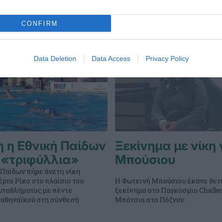
CONFIRM
Data Deletion
Data Access
Privacy Policy
 η Εθνική Παίδων
Ξεκίνημα με νίκη 
 «τριφύλλια»
Μπούσιου
 Παίδων πήρε άνετη νίκη
ρτο Ρίκο στο πλαίσιο του
Η Φωτεινή Μπούσιου έκανε θετ
ταθλήματος με πέντε
ξεκίνημα στο Παγκόσμιο Challe
ναθηναϊκού στη σύνθεσή
Μπότσια στο Πόζναν.