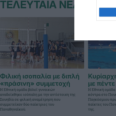
ΤΕΛΕΥΤΑΙΑ ΝΕΑ
Φιλική ισοπαλία με διπλή
Κυρίαρχη
«πράσινη» συμμετοχή
με πέντε
Η Εθνική ομάδα βόλεϊ γυναικών
Η Εθνική ομάδα
αναδείχθηκε ισόπαλη με την αντίστοιχη της
κόντρα στο Πουέ
Σουηδία σε φιλική αναμέτρηση που
Παγκόσμιου πρω
συμμετείχαν δύο παίκτριες του
παίκτες του Πα
Παναθηναϊκού.
της.