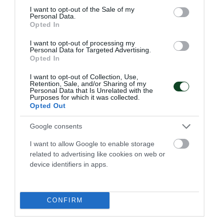
Παγκόσμιο πρωτάθλημα με πέντε παίκτες του
consent section.
I want to opt-out of the Sale of my
Παναθηναϊκού στη σύνθεσή της αλλά έμεινε εκτός
Personal Data.
οκτάδας.
Opted In
I want to opt-out of processing my
06.08.2026
ΑΚΑΔΗΜΙΑ ΠΟΛΟ ΑΝΔΡΩΝ
Personal Data for Targeted Advertising.
Opted In
I want to opt-out of Collection, Use,
Retention, Sale, and/or Sharing of my
Personal Data that Is Unrelated with the
Purposes for which it was collected.
Opted Out
Google consents
I want to allow Google to enable storage
related to advertising like cookies on web or
device identifiers in apps.
Τελικός και άνοδος για τα esports
CONFIRM
Το τμήμα esports του Παναθηναϊκού νίκησε την ομάδα