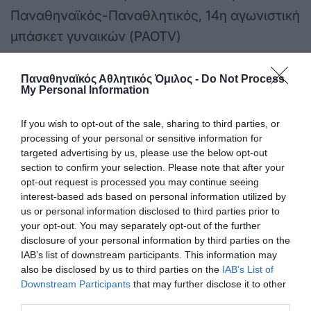
Παναθηναϊκός-Παναθλητικός, 14η αγωνιστική
μπάσκετ γυναικών (PAOTV)
12:00 Μυτιλήνη, Σαπφώ-Παναθηναϊκός, 6η
Παναθηναϊκός Αθλητικός Όμιλος -
Do Not Process
My Personal Information
αγωνιστική ποδόσφαιρο γυναικών Β΄Εθνική
If you wish to opt-out of the sale, sharing to third parties, or
15:30 Ζηρίνειο, Ηρακλής Κηφισιάς-
processing of your personal or sensitive information for
Παναθηναϊκός, Κορίτσια Κ18 ΕΣΠΑΑΑ
targeted advertising by us, please use the below opt-out
section to confirm your selection. Please note that after your
18:00 κλ. «Παύλος Γιαννακόπουλος»
opt-out request is processed you may continue seeing
interest-based ads based on personal information utilized by
Παναθηναϊκός-Νέοι Βύρωνος, Κορίτσια Κ18
us or personal information disclosed to third parties prior to
(3) ΕΣΠΑΑΑ
your opt-out. You may separately opt-out of the further
disclosure of your personal information by third parties on the
IAB’s list of downstream participants. This information may
18:30 Άγιος Στέφανος, Άγιος Στέφανος-
also be disclosed by us to third parties on the
IAB’s List of
Παναθηναϊκός, Κορίτσια Κ20 ΕΣΠΑΑΑ
Downstream Participants
that may further disclose it to other
third parties.