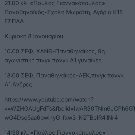
21:00 κλ. «Παύλος Γιαννακόπουλος»
Παναθηναϊκός-Σχολή Μωραϊτη, Αγόρια Κ18
ΕΣΠΑΑ
Κυριακή 8 Ιανουαρίου
10:00 ΣΕΦ, ΧΑΝΘ-Παναθηναϊκός, 9η
αγωνιστική πινγκ πονγκ Α1 γυναίκες
13:00 ΣΕΦ, Παναθηναϊκός-ΑΕΚ,πινγκ πονγκ
Α1 Άνδρες
https://www.youtube.com/watch?
v=WZHGAUgFdTs&fbclid=IwAR30TNm6JCPh6GT
wG4Dsq5aa6pwinyG_fxw3_KQTBeIR4ilNr4
14:30 κλ. «Παύλος Γιαννακόπουλος»