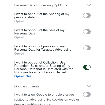
19:00 Βούλα, Θέτις-Παναθηναϊκός Κορίτσια
Please note that this website/app uses one or more Google
Personal Data Processing Opt Outs
Κ18 (3) ΕΣΠΑΑΑ
services and may gather and store information including but
not limited to your visit or usage behaviour. You may click to
I want to opt-out of the Sharing of my
personal data.
grant or deny consent to Google and its third-party tags to
Opted In
use your data for below specified purposes in below Google
consent section.
I want to opt-out of the Sale of my
Personal Data.
Opted In
ΤΕΛΕΥΤΑΙΑ ΝΕΑ
I want to opt-out of processing my
Personal Data for Targeted Advertising.
Opted In
I want to opt-out of Collection, Use,
Retention, Sale, and/or Sharing of my
Personal Data that Is Unrelated with the
Purposes for which it was collected.
Opted Out
Google consents
I want to allow Google to enable storage
related to advertising like cookies on web or
device identifiers in apps.