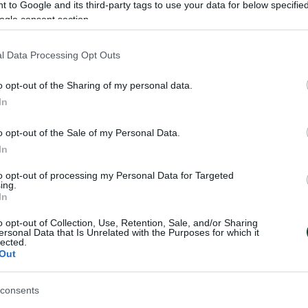
 to Google and its third-party tags to use your data for below specifi
 (2) ΕΣΠΑΑΑ
ogle consent section.
, ΑΕΚ-Παναθηναϊκός, Α1 Κατηγορία πόλο ανδρών 
l Data Processing Opt Outs
, Κουμλόφ-Παναθηναϊκός, Europe Cup πινγκ πονγκ
o opt-out of the Sharing of my personal data.
reaming)
In
λαϊτζής» Πανερυθραϊκός-Παναθηναϊκός, Αγόρια 
o opt-out of the Sale of my Personal Data.
In
Παύλος Γιαννακόπουλος» Παναθηναϊκός-Νέες Βύρ
to opt-out of processing my Personal Data for Targeted
ing.
8 ΕΣΠΑΑΑ
In
εκεμβρίου
o opt-out of Collection, Use, Retention, Sale, and/or Sharing
ersonal Data that Is Unrelated with the Purposes for which it
lected.
Out
ας, Κύπελλο Χριστουγέννων σκοποβολής
Πανελλήνιο πρωτάθλημα πυγμαχίας με τη συμμετ
consents