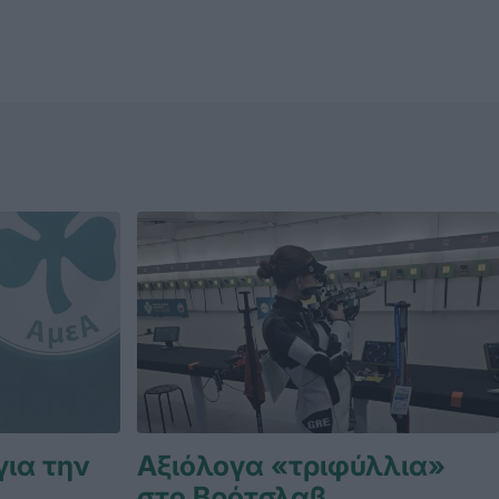
για την
Αξιόλογα «τριφύλλια»
στο Βρότσλαβ