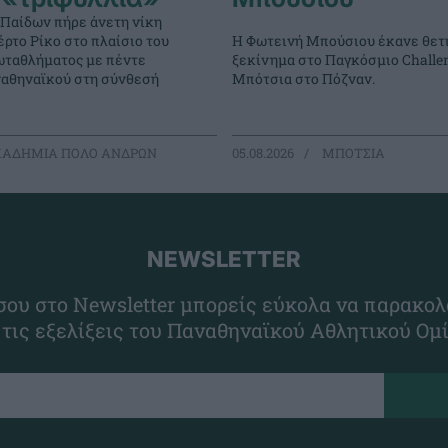
 Παίδων πήρε άνετη νίκη
ρτο Ρίκο στο πλαίσιο του
Η Φωτεινή Μπούσιου έκανε θετ
ταθλήματος με πέντε
ξεκίνημα στο Παγκόσμιο Challe
ναθηναϊκού στη σύνθεσή
Μπότσια στο Πόζναν.
ΑΔΗΜΙΑ ΠΟΛΟ ΑΝΔΡΩΝ
05.08.2026
ΜΠΟΤΣΙΑ
NEWSLETTER
ου στο Newsletter μπορείς εύκολα να παρακολ
 τις εξελίξεις του Παναθηναϊκού Αθλητικού Ομ