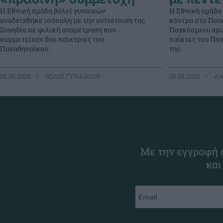
Η Εθνική ομάδα βόλεϊ γυναικών
Η Εθνική ομάδα
αναδείχθηκε ισόπαλη με την αντίστοιχη της
κόντρα στο Πουέ
Σουηδία σε φιλική αναμέτρηση που
Παγκόσμιου πρω
συμμετείχαν δύο παίκτριες του
παίκτες του Πα
Παναθηναϊκού.
της.
05.08.2026
ΒΟΛΕΪ ΓΥΝΑΙΚΩΝ
05.08.2026
ΑΚ
Με την εγγραφή σ
και