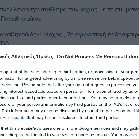
Πανελλήνιο πρωτάθλημα πυγμαχίας με τη συμμετο
 Παναθηναϊκού
Παναθηναϊκός-Ηνίοχος , 7η αγωνιστική ποδόσφαι
TV)
κός Αθλητικός Όμιλος -
Do Not Process My Personal Infor
α Πέλλας, Αριστοτέλης Σκύδρας-Παναθηναϊκός, 
 ανδρών (ESAP TV)
to opt-out of the sale, sharing to third parties, or processing of your per
formation for targeted advertising by us, please use the below opt-out s
ευκου, Αγία Παρασκευή-Παναθηναϊκός, 13η αγων
r selection. Please note that after your opt-out request is processed y
eing interest-based ads based on personal information utilized by us or
disclosed to third parties prior to your opt-out. You may separately opt-
losure of your personal information by third parties on the IAB’s list of
πουλο, Μαρκόπουλο-Παναθηναϊκός, 10η αγωνιστι
. This information may also be disclosed by us to third parties on the
IA
γυναικών (telesport.gr)
Participants
that may further disclose it to other third parties.
 that this website/app uses one or more Google services and may gath
Παύλος Γιαννακόπουλος» Παναθηναϊκός-Μαρκόπο
including but not limited to your visit or usage behaviour. You may click 