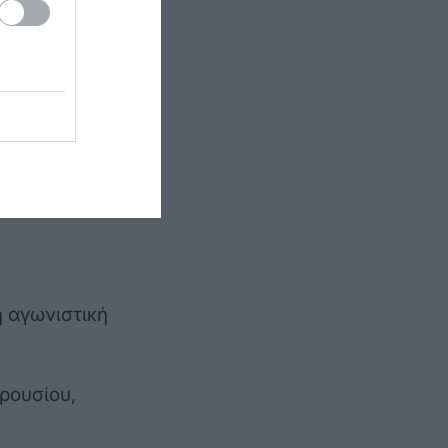
άλας Κ13
 αγωνιστική
ιστική
 αγωνιστική
ρουσίου,