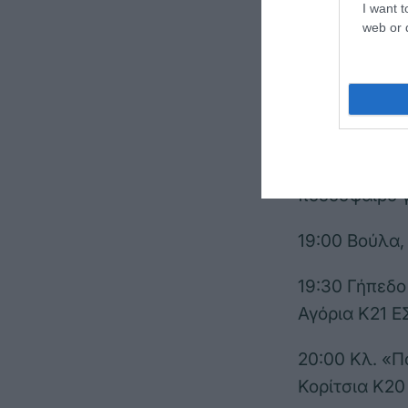
του Παναθην
I want t
web or d
12:30 River 
14:30 κλ. «
μπάσκετ γυν
15:00 Ρουφ, 
ποδόσφαιρο γ
19:00 Βούλα,
19:30 Γήπεδο
Αγόρια Κ21 
20:00 Κλ. «
Κορίτσια Κ2