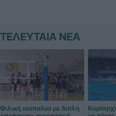
ΤΕΛΕΥΤΑΙΑ ΝΕΑ
Φιλική ισοπαλία με διπλή
Κυρίαρχη
«πράσινη» συμμετοχή
με πέντε