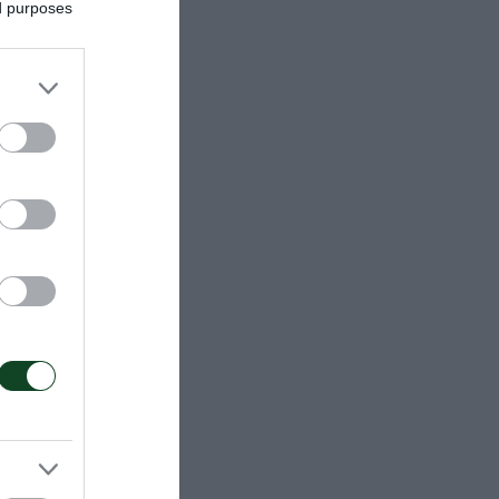
ed purposes
(ΚΟΕ TV)
 γυναίκες
Κ18 ΕΣΠΑΑΑ
ωνα,
οχή αθλητών