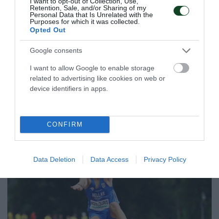
I want to opt-out of Collection, Use,
Retention, Sale, and/or Sharing of my
Personal Data that Is Unrelated with the
Purposes for which it was collected.
ΠΑΝΑΘΗΝΑΪΚΟΣ ΑΚΑ∆ΗΜΙΑ
Opted Out
ΓΕΡΜΑΝΙΑΣ
Google consents
Το μέγεθος του Παναθηναϊκού είναι τεράστιο και έχει
ξεπεράσει προ πολλού τα στενά ελληνικά σύνορα. Είναι
I want to allow Google to enable storage
χαρακτηριστικό το γεγονός πως υπάρχουν ομάδες που
related to advertising like cookies on web or
δημιουργήθηκαν προς τιμήν του μεγαλύτερου Συλλόγου
device identifiers in apps.
και έχουν πάρει την ονομασία του.
CONFIRM
08.08.2026
EΝ ΑΘΗΝΑΙΣ
Data Deletion
Data Access
Privacy Policy