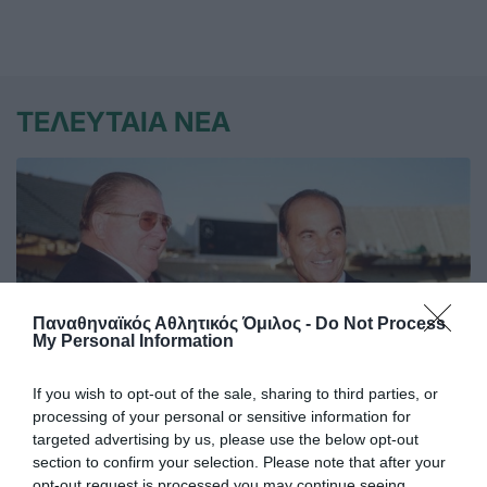
ΤΕΛΕΥΤΑΙΑ ΝΕΑ
Παναθηναϊκός Αθλητικός Όμιλος -
Do Not Process
My Personal Information
If you wish to opt-out of the sale, sharing to third parties, or
processing of your personal or sensitive information for
targeted advertising by us, please use the below opt-out
Τρεις φορές πρώτοι σκόρερ στην
section to confirm your selection. Please note that after your
opt-out request is processed you may continue seeing