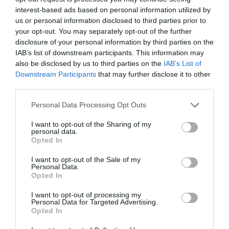
κορυφαία διασυλλογική
interest-based ads based on personal information utilized by
διοργάνωση!
us or personal information disclosed to third parties prior to
Οι θρυλικοί Φέρεντς Πούσκας και Αντώνης Αντωνιάδης
your opt-out. You may separately opt-out of the further
που οδήγησαν τον Panathinaikos στην κορυφαία στιγμή
disclosure of your personal information by third parties on the
Ελληνικού Συλλόγου στο εξωτερικό, έχουν ακόμα τα
IAB’s list of downstream participants. This information may
ονόματα τους ανεξίτηλα στους πρώτους σκόρερ του
also be disclosed by us to third parties on the
IAB’s List of
Κυπέλλου Πρωταθλητριών και μετέπειτα Τσάμπιονς Λιγκ.
Downstream Participants
that may further disclose it to other
third parties.
Please note that this website/app uses one or more Google
08.08.2026
EΝ ΑΘΗΝΑΙΣ
Personal Data Processing Opt Outs
services and may gather and store information including but
not limited to your visit or usage behaviour. You may click to
I want to opt-out of the Sharing of my
personal data.
grant or deny consent to Google and its third-party tags to
Opted In
use your data for below specified purposes in below Google
consent section.
I want to opt-out of the Sale of my
Personal Data.
Opted In
I want to opt-out of processing my
Personal Data for Targeted Advertising.
Opted In