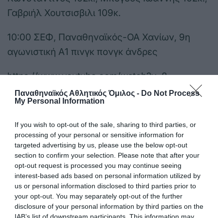
Γαβριήλ Χουτσισβιλι 109κ.
10:00 ΣΕΦ, Παναθηναϊκός-ΟΑ Χανίων, 9η
αγωνιστική Α1 πινγκ πονγκ άνδρες
https://www.youtube.com/watch?v=8-
o01lHQDDs
Παναθηναϊκός Αθλητικός Όμιλος -
Do Not Process
My Personal Information
11:00 Αλγέρι, Παγκόσμιο Κύπελλο Ξιφασκίας
If you wish to opt-out of the sale, sharing to third parties, or
με τη συμμετοχή της Δέσποινας Γεωργιάδου
processing of your personal or sensitive information for
(ομαδικό)
targeted advertising by us, please use the below opt-out
section to confirm your selection. Please note that after your
opt-out request is processed you may continue seeing
13:00 κλ. «Παύλος Γιαννακόπουλος»
interest-based ads based on personal information utilized by
Παναθηναϊκός-Εσπερίδες, 6η αγωνιστική
us or personal information disclosed to third parties prior to
your opt-out. You may separately opt-out of the further
μπάσκετ γυναικών (PAOTV)
disclosure of your personal information by third parties on the
IAB’s list of downstream participants. This information may