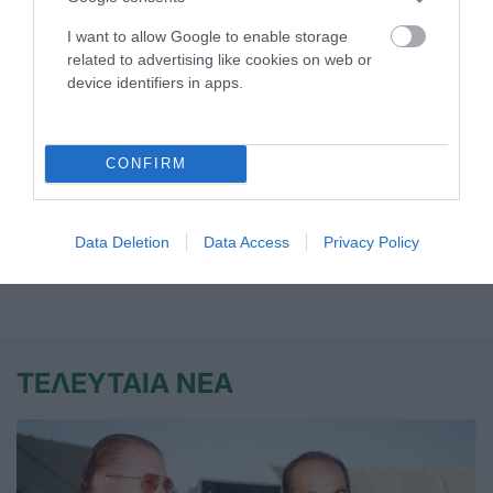
20:00 Αυστρία, Linz Froschberg
I want to allow Google to enable storage
-Παναθηναϊκός , Europe Cup πινγκ πονγκ
related to advertising like cookies on web or
device identifiers in apps.
γυναίκες
20:30 κλ. «Παύλος Γιαννακόπουλος»
CONFIRM
Παναθηναϊκός-Αθηναϊκός, 7η αγωνιστική
ΕΣΚΑ Νεάνιδες
Data Deletion
Data Access
Privacy Policy
ΤΕΛΕΥΤΑΙΑ ΝΕΑ