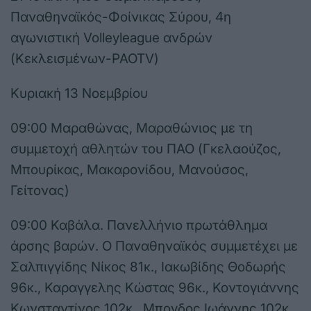
Παναθηναϊκός-Φοίνικας Σύρου, 4η
αγωνιστική Volleyleague ανδρών
(Κεκλεισμένων-PAOTV)
Κυριακή 13 Νοεμβρίου
09:00 Μαραθώνας, Μαραθώνιος με τη
συμμετοχή αθλητών του ΠΑΟ (Γκελαούζος,
Μπουρίκας, Μακαρονίδου, Μανούσος,
Γείτονας)
09:00 Καβάλα. Πανελλήνιο πρωτάθλημα
άρσης βαρών. Ο Παναθηναϊκός συμμετέχει με
Σαλπιγγίδης Νίκος 81κ., Ιακωβίδης Θοδωρής
96κ., Καραγγελης Κώστας 96κ., Κοντογιάννης
Κωνσταντίνος 102κ., Μπογδος Ιωάννης 102κ.,