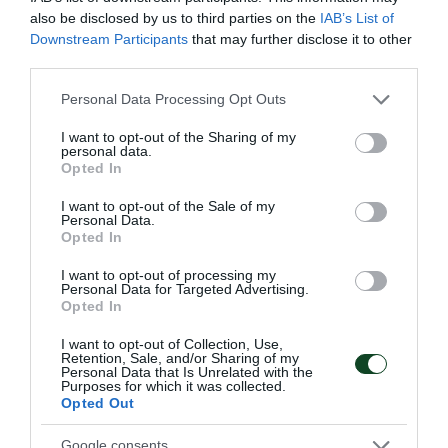
18:00 Γήπεδο Λυκείου Μελισσσίων, Φοίβος
also be disclosed by us to third parties on the
IAB’s List of
Μελισσίων-Παναθηναϊκός, 6η αγωνιστική
Downstream Participants
that may further disclose it to other
third parties.
ΕΣΠΑΑΑ Κορίτσια Κ20
Please note that this website/app uses one or more Google
Personal Data Processing Opt Outs
19:00 Μετς, Παναθηναϊκός-Αδέσποτος,
services and may gather and store information including but
not limited to your visit or usage behaviour. You may click to
I want to opt-out of the Sharing of my
ποδόσφαιρο σάλας ανδρών, φιλικός αγώνας
personal data.
grant or deny consent to Google and its third-party tags to
Opted In
use your data for below specified purposes in below Google
20:00 Κλ. «Παύλος Γιαννακόπουλος»
consent section.
I want to opt-out of the Sale of my
Personal Data.
Παναθηναϊκός-ΓΣ Κερατέας, 5η αγωνιστική
Opted In
Αγόρια Κ21 ΕΣΠΑΑΑ
I want to opt-out of processing my
Personal Data for Targeted Advertising.
Δευτέρα 14 Νοεμβρίου
Opted In
I want to opt-out of Collection, Use,
10:00 Αλ Αίν. Παγκόσμιο πρωτάθλημα
Retention, Sale, and/or Sharing of my
Personal Data that Is Unrelated with the
σκοποβολής ΑμεΑ με τη συμμετοχή του Τάσου
Purposes for which it was collected.
Opted Out
Μπούτη R5 πρηνηδόν
Google consents