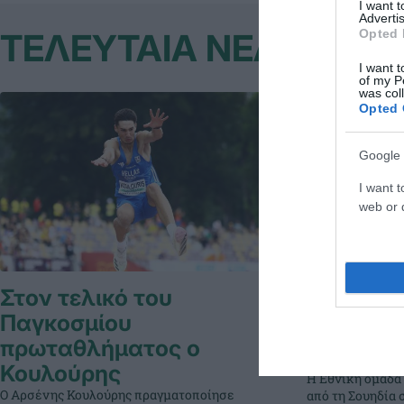
I want 
Advertis
Opted 
ΤΕΛΕΥΤΑΙΑ ΝΕΑ
I want t
of my P
was col
Opted 
Google 
I want t
web or d
Στον τελικό του
Φιλική ή
Παγκοσμίου
Σουηδία
πρωταθλήματος ο
Κουλούρης
Η Εθνική ομάδα
Ο Αρσένης Κουλούρης πραγματοποίησε
από τη Σουηδία 