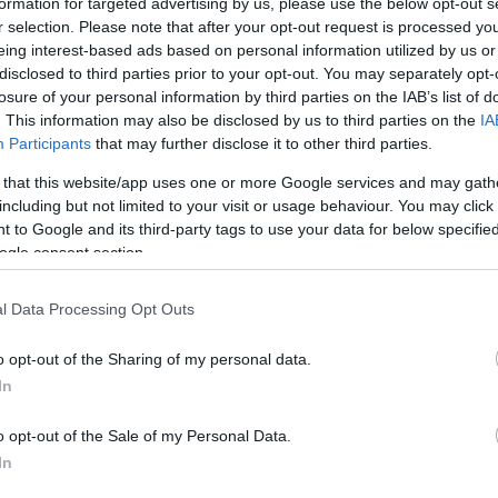
formation for targeted advertising by us, please use the below opt-out s
r selection. Please note that after your opt-out request is processed y
eing interest-based ads based on personal information utilized by us or
disclosed to third parties prior to your opt-out. You may separately opt-
losure of your personal information by third parties on the IAB’s list of
. This information may also be disclosed by us to third parties on the
IA
 είναι η σημερινή ημερομηνία 31 Οκ
Participants
that may further disclose it to other third parties.
«Σύλλογο μεγάλο» καθώς δύο ποδοσφ
 that this website/app uses one or more Google services and may gath
θηναϊκού αγωνίστηκαν στη Μικτή Ευ
including but not limited to your visit or usage behaviour. You may click 
υ λόχου δεν λησμονεί τη στιγμή.
 to Google and its third-party tags to use your data for below specifi
ogle consent section.
 οι Άνθιμος Καψής και Μήτσος Δημητρίου είχαν α
l Data Processing Opt Outs
ν στην ίδια ομάδα με τους κορυφαίους Ευρωπαίου
o opt-out of the Sharing of my personal data.
εναντίον των ΗΠΑ (4-4 στη Βαρκελώνη).
In
o opt-out of the Sale of my Personal Data.
In