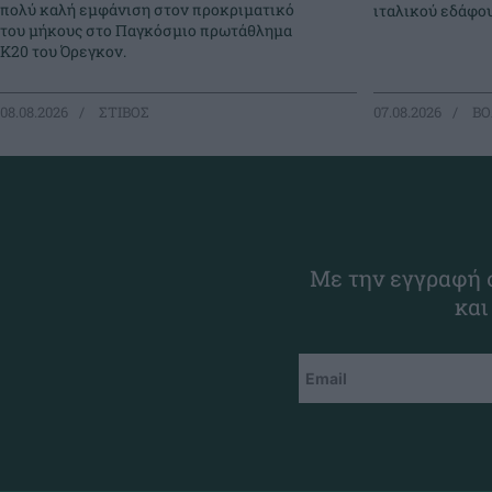
πολύ καλή εμφάνιση στον προκριματικό
ιταλικού εδάφου
του μήκους στο Παγκόσμιο πρωτάθλημα
Κ20 του Όρεγκον.
08.08.2026
ΣΤΙΒΟΣ
07.08.2026
ΒΟ
Με την εγγραφή σ
και