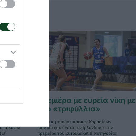
 η Εθνική
Πρεμιέρα με ευρεία νίκη με
δύο «τριφύλλια»
δων
Η Εθνική ομάδα μπάσκετ Κορασίδων
θα παλέψει
επικράτησε άνετα της Ιρλανδίας στην
 Β'
πρεμιέρα του EuroBasket Β' κατηγορίας