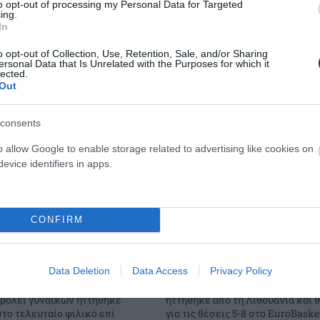
to opt-out of processing my Personal Data for Targeted
ing.
In
o opt-out of Collection, Use, Retention, Sale, and/or Sharing
ersonal Data that Is Unrelated with the Purposes for which it
lected.
Out
consents
o allow Google to enable storage related to advertising like cookies on
evice identifiers in apps.
CONFIRM
ττα από τη
Για τις θέσεις 5-8
Νεανίδων
Data Deletion
Data Access
Privacy Policy
Η Εθνική ομάδα μπάσκετ Νεανί
 βόλεϊ γυναικών ηττήθηκε
ηττήθηκε από τη Λιθουανία και 
στο τελευταίο φιλικό επί
για τις θέσεις 5-8 στο EuroBasket