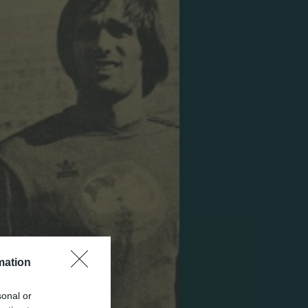
mation
sonal or