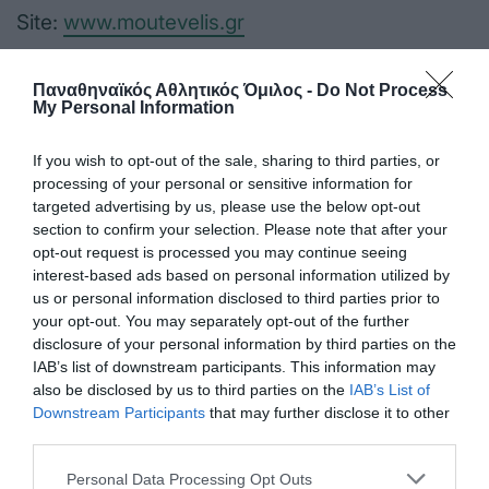
Site:
www.moutevelis.gr
Facebook: Λουκάνικα Μουτεβελής
Παναθηναϊκός Αθλητικός Όμιλος -
Do Not Process
My Personal Information
Instagram: Loukanika_Moutevelis
If you wish to opt-out of the sale, sharing to third parties, or
processing of your personal or sensitive information for
targeted advertising by us, please use the below opt-out
section to confirm your selection. Please note that after your
opt-out request is processed you may continue seeing
interest-based ads based on personal information utilized by
ΤΕΛΕΥΤΑΙΑ ΝΕΑ
us or personal information disclosed to third parties prior to
your opt-out. You may separately opt-out of the further
disclosure of your personal information by third parties on the
IAB’s list of downstream participants. This information may
also be disclosed by us to third parties on the
IAB’s List of
Downstream Participants
that may further disclose it to other
third parties.
Please note that this website/app uses one or more Google
Personal Data Processing Opt Outs