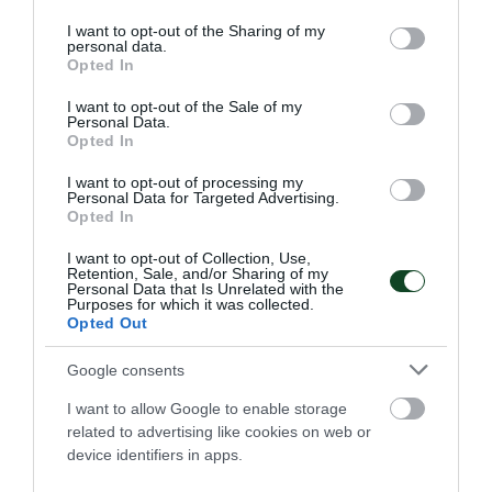
services and may gather and store information including but
not limited to your visit or usage behaviour. You may click to
I want to opt-out of the Sharing of my
personal data.
grant or deny consent to Google and its third-party tags to
Opted In
use your data for below specified purposes in below Google
consent section.
I want to opt-out of the Sale of my
Personal Data.
Opted In
Με το τριφύλλι στο στήθος η
I want to opt-out of processing my
Sydney Shepherd
Personal Data for Targeted Advertising.
Opted In
Ο Παναθηναϊκός Αθλητικός Όμιλος ανακοινώνει την
έναρξη της συνεργασίας του με τη Sydney Shepherd για το
I want to opt-out of Collection, Use,
τμήμα ποδοσφαίρου γυναικών.
Retention, Sale, and/or Sharing of my
Personal Data that Is Unrelated with the
Purposes for which it was collected.
Opted Out
06.08.2026
ΠΟΔΟΣΦΑΙΡΟ ΓΥΝΑΙΚΩΝ
Google consents
I want to allow Google to enable storage
related to advertising like cookies on web or
device identifiers in apps.