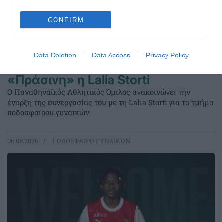
CONFIRM
Data Deletion
Data Access
Privacy Policy
«Πράσινη» η Lalia Storti
Ο Παναθηναϊκός Αθλητικός Όμιλος ανακοινώνει την
έναρξη της συνεργασίας του με τη Lalia Storti για το τμήμα
ποδοσφαίρου γυναικών.
06.08.2026
ΠΟΔΟΣΦΑΙΡΟ ΓΥΝΑΙΚΩΝ