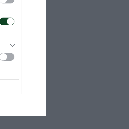
0,
ικό στέλεχος
Πρωτάθλημα
ο για 7
ην ομάδα
νοδο στην A’