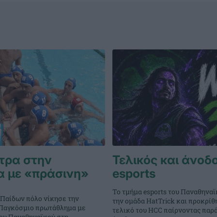
τρα στην
Τελικός και άνοδο
α με «πράσινη»
esports
Το τμήμα esports του Παναθηναϊ
 Παίδων πόλο νίκησε την
την ομάδα HatTrick και προκρίθ
ο Παγκόσμιο πρωτάθλημα με
τελικό του HCC παίρνοντας παρ
του Παναθηναϊκού στη