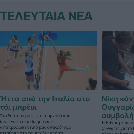
ΤΕΛΕΥΤΑΙΑ ΝΕΑ
Ήττα από την Ιταλία στο
Νίκη κόν
τάι μπρέικ
Ουγγαρί
συμβολή
Στο δεύτερο ματς του τουρνουά που
διεξάγεται στο Ουρμπίνο το
Η Εθνική ομάδα
αντιπροσωπευτικό μας συγκρότημα
Ουγγαρία για τ
ηττήθηκε στο τάι μπρέικ από τη
πέντε παίκτες 