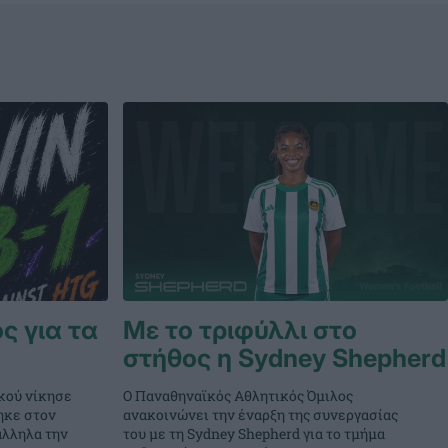
ς για τα
Με το τριφύλλι στο
στήθος η Sydney Shepherd
κού νίκησε
Ο Παναθηναϊκός Αθλητικός Όμιλος
ηκε στον
ανακοινώνει την έναρξη της συνεργασίας
άλληλα την
του με τη Sydney Shepherd για το τμήμα