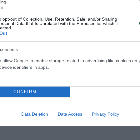
 Ελλάδος με τήν φανέλα τού Παναθηναϊκού, 196
ing.
In
4,1965.
o opt-out of Collection, Use, Retention, Sale, and/or Sharing
ersonal Data that Is Unrelated with the Purposes for which it
ε 170 παιχνίδια και πέτυχε 12 γκολ ενώ ήταν βασ
lected.
Out
Eνόπλων, με την οποία κατέκτησε το Παγκόσμιο 
 εν συνεχεία φόρεσε και τη φανέλα με το εθνόσημ
consents
o allow Google to enable storage related to advertising like cookies on
evice identifiers in apps.
 στην Aμερική και αγωνίστηκε για έναν χρόνο στ
a ενώ ως προπονητής έχει στα παλμαρέ του μια ά
74 με την Kαλαμάτα.
CONFIRM
Data Deletion
Data Access
Privacy Policy