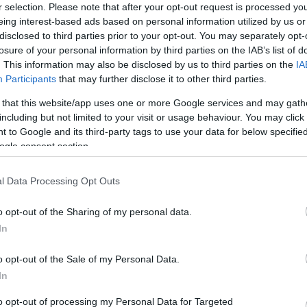
νες και αγωνίστηκε μέχρι το 1967.
r selection. Please note that after your opt-out request is processed y
eing interest-based ads based on personal information utilized by us or
νο ενδιαφέρον του Aπόλλωνα πήρε μεταγραφή γι
disclosed to third parties prior to your opt-out. You may separately opt-
losure of your personal information by third parties on the IAB’s list of
αφού οι “πράσινοι” μόλις έμαθαν ότι μιλάει με τ
. This information may also be disclosed by us to third parties on the
IA
ινήθηκαν αστραπιαία και τον ένταξαν στο δυναμικό
Participants
that may further disclose it to other third parties.
 that this website/app uses one or more Google services and may gath
λια του ήταν «ο βράχος» και «ο γίγαντας» ενώ τό
including but not limited to your visit or usage behaviour. You may click 
ής Εθνικής Νέων, Ιταλός Ρίνο Μαρτίνι, τόν συμπ
 to Google and its third-party tags to use your data for below specifi
ogle consent section.
 Εθνικής στην Ισπανία, όπου αγωνίστηκε στο Πα
ων τής Βαρκελώνης.
l Data Processing Opt Outs
ν βασικό στέλεχος τών Εθνικών συγκροτημάτων 
o opt-out of the Sharing of my personal data.
υ διέπρεψε.
In
 χρόνων, 2 Δεκεμβρίου 1959, φόρεσε για πρώτη φο
o opt-out of the Sale of my Personal Data.
θνικής Ανδρών, στον αγώνα τής Εθνικής μας με τ
In
Επτά φορές διεθνής με την γαλανόλευκη! Πέντε φ
to opt-out of processing my Personal Data for Targeted