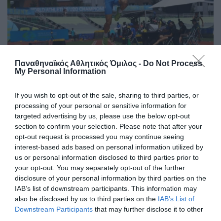
Στην Παγκόσμια ελίτ ο Κουλούρης
Παναθηναϊκός Αθλητικός Όμιλος -
Do Not Process
My Personal Information
Ο Αρσένης Κουλούρης συμμετείχε στον τελικό του μήκος
στο Παγκόσμιο πρωτάθλημα Κ20 στο Όρεγκον
If you wish to opt-out of the sale, sharing to third parties, or
καταλαμβάνοντας την ένατη θέση.
processing of your personal or sensitive information for
targeted advertising by us, please use the below opt-out
section to confirm your selection. Please note that after your
09.08.2026
ΣΤΙΒΟΣ
opt-out request is processed you may continue seeing
interest-based ads based on personal information utilized by
us or personal information disclosed to third parties prior to
your opt-out. You may separately opt-out of the further
disclosure of your personal information by third parties on the
IAB’s list of downstream participants. This information may
also be disclosed by us to third parties on the
IAB’s List of
Downstream Participants
that may further disclose it to other
third parties.