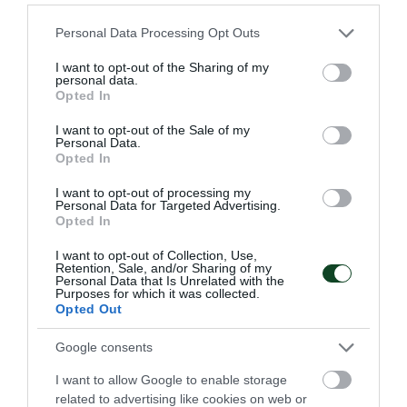
Please note that this website/app uses one or more Google
Personal Data Processing Opt Outs
services and may gather and store information including but
not limited to your visit or usage behaviour. You may click to
I want to opt-out of the Sharing of my
personal data.
grant or deny consent to Google and its third-party tags to
Opted In
Δύο στα δύο με «πράσινη»
use your data for below specified purposes in below Google
consent section.
σύμβολη
I want to opt-out of the Sale of my
Personal Data.
Η Εθνική ομάδα μπάσκετ Κορασίδων έκανε το δύο στα δύο
Opted In
στο EuroBasket Β' κατηγορίας έχοντας τη Μαριάνθη
Τουλούπη με διψήφιο αριθμό πόντων.
I want to opt-out of processing my
Personal Data for Targeted Advertising.
Opted In
08.08.2026
ΑΚΑΔΗΜΙΑ ΚΑΛΑΘΟΣΦΑΙΡΙΣΗΣ
I want to opt-out of Collection, Use,
Retention, Sale, and/or Sharing of my
Personal Data that Is Unrelated with the
Purposes for which it was collected.
Opted Out
Google consents
I want to allow Google to enable storage
related to advertising like cookies on web or