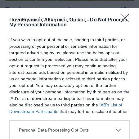
Ξεκίνημα με «πράσινη» σφραγίδα
Η Εθνική ομάδα ακρωτηριασμένων επιβλήθηκε της
Παναθηναϊκός Αθλητικός Όμιλος -
Do Not Process
αντίστοιχης της Αλβανίας για το Football is more της UEFA
My Personal Information
με έντονη την παρουσία του Παναθηναϊκού.
If you wish to opt-out of the sale, sharing to third parties, or
processing of your personal or sensitive information for
07.08.2026
ΠΟΔΟΣΦΑΙΡΟ ΑΚΡΩΤΗΡΙΑΣΜΕΝΩΝ
targeted advertising by us, please use the below opt-out
section to confirm your selection. Please note that after your
opt-out request is processed you may continue seeing
interest-based ads based on personal information utilized by
us or personal information disclosed to third parties prior to
your opt-out. You may separately opt-out of the further
disclosure of your personal information by third parties on the
IAB’s list of downstream participants. This information may
also be disclosed by us to third parties on the
IAB’s List of
Downstream Participants
that may further disclose it to other
third parties.
Please note that this website/app uses one or more Google
Personal Data Processing Opt Outs
services and may gather and store information including but