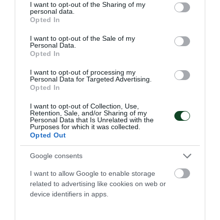
not limited to your visit or usage behaviour. You may click to
I want to opt-out of the Sharing of my
Στον Παναθηναϊκό η
personal data.
grant or deny consent to Google and its third-party tags to
Κατεργιαννάκη
Opted In
use your data for below specified purposes in below Google
Ο Παναθηναϊκός Αθλητικός Όμιλος ανακοινώνει την
consent section.
I want to opt-out of the Sale of my
έναρξη της συνεργασίας του με τη Στέλλα Κατεργιαννάκη
Personal Data.
Opted In
για την ομάδα ποδοσφαίρου γυναικών.
I want to opt-out of processing my
Personal Data for Targeted Advertising.
07.08.2026
ΠΟΔΟΣΦΑΙΡΟ ΓΥΝΑΙΚΩΝ
Opted In
I want to opt-out of Collection, Use,
Retention, Sale, and/or Sharing of my
Personal Data that Is Unrelated with the
Purposes for which it was collected.
Opted Out
Google consents
I want to allow Google to enable storage
related to advertising like cookies on web or
device identifiers in apps.