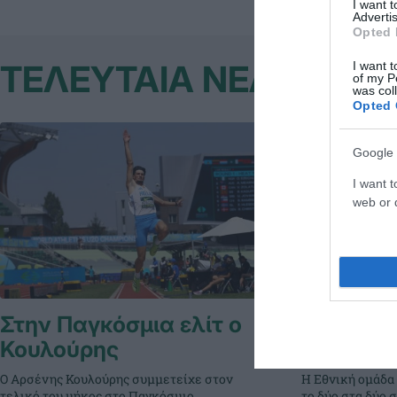
I want 
Advertis
Opted 
ΤΕΛΕΥΤΑΙΑ ΝΕΑ
I want t
of my P
was col
Opted 
Google 
I want t
web or d
Στην Παγκόσμια ελίτ ο
Δύο στα 
Κουλούρης
σύμβολη
Ο Αρσένης Κουλούρης συμμετείχε στον
Η Εθνική ομάδα
τελικό του μήκος στο Παγκόσμιο
το δύο στα δύο 