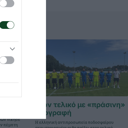
 πέμπτη
Στον τελικό με «πράσινη»
ανίδων
υπογραφή
δων νίκησε
Η ελληνική αντιπροσωπεία ποδοσφαίρου
την πέμπτη
ακρωτηριασμένων θα παίξει στον τελικό