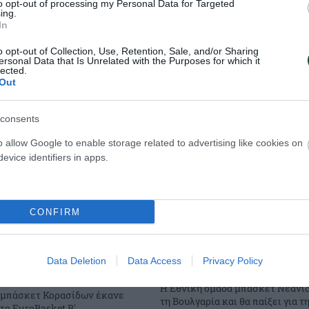
to opt-out of processing my Personal Data for Targeted
ing.
In
o opt-out of Collection, Use, Retention, Sale, and/or Sharing
ersonal Data that Is Unrelated with the Purposes for which it
lected.
Out
consents
o allow Google to enable storage related to advertising like cookies on
evice identifiers in apps.
CONFIRM
δύο με «πράσινη»
Φουλάρει για την
Data Deletion
Data Access
Privacy Policy
θέση η Εθνική Νε
Η Εθνική ομάδα μπάσκετ Νεανί
 μπάσκετ Κορασίδων έκανε
τη Βουλγαρία και θα παίξει για 
στο EuroBasket Β'