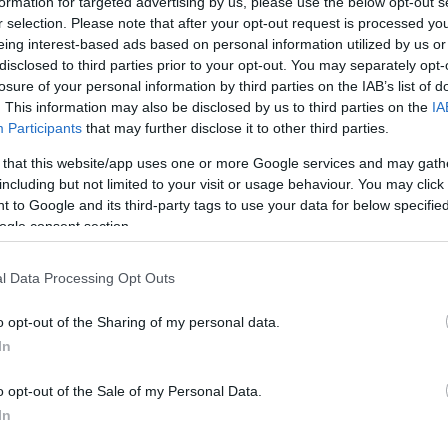
formation for targeted advertising by us, please use the below opt-out s
r selection. Please note that after your opt-out request is processed y
eing interest-based ads based on personal information utilized by us or
disclosed to third parties prior to your opt-out. You may separately opt-
βρίου είναι μια ακόμα ημερομηνία όπ
losure of your personal information by third parties on the IAB’s list of
εύχεται χρόνιια πολλά σε αθλητές-τ
. This information may also be disclosed by us to third parties on the
IA
ψει τη δική τους ιστορία στον Παναθ
Participants
that may further disclose it to other third parties.
 that this website/app uses one or more Google services and may gath
including but not limited to your visit or usage behaviour. You may click 
μένα γενέθλια έχει η Ρούλα Πραγκαλούδη που γίν
 to Google and its third-party tags to use your data for below specifi
ogle consent section.
κε στη γυναικεία ομάδα βόλεϊ από το 1992 ως το 1
ι το 2004.
l Data Processing Opt Outs
αν σήμερα το 1937 γεννήθηκε ο πρώην μπασκετμ
o opt-out of the Sharing of my personal data.
βουνήσιος που είχε φορέσει τη φανέλα του ΠΑΟ τ
In
o opt-out of the Sale of my Personal Data.
In