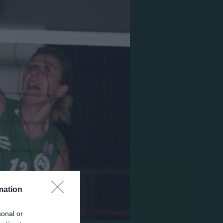
mation
sonal or