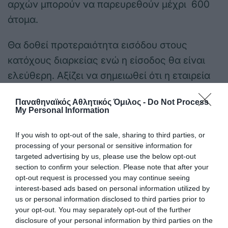
αρχών μπορούν να παρευρεθούν μέχρι 600
άτομα.
Θα δοθεί προτεραιότητα εισόδου στους
κατόχους διαρκείας ενώ η είσοδος θα είναι
ελεύθερη. Αξίζει να σημειωθεί ότι η εταιρεία
Macron θα έχει προς πώληση τα t-shirt του
Παναθηναϊκός Αθλητικός Όμιλος -
Do Not Process
πρωταθλήματος στην είσοδο του γηπέδου.
My Personal Information
If you wish to opt-out of the sale, sharing to third parties, or
processing of your personal or sensitive information for
targeted advertising by us, please use the below opt-out
section to confirm your selection. Please note that after your
opt-out request is processed you may continue seeing
ΤΕΛΕΥΤΑΙΑ ΝΕΑ
interest-based ads based on personal information utilized by
us or personal information disclosed to third parties prior to
your opt-out. You may separately opt-out of the further
disclosure of your personal information by third parties on the