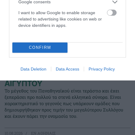
Google consents
I want to allow Google to enable storage
related to advertising like cookies on web or
device identifiers in apps.
CONFIRM
Data Deletion
Data Access
Privacy Policy
ΠΑΝΑΘΗΝΑΪΚΟΣ ΑΛΕΞΑΝ∆ΡΕΙΑΣ
ΑΙΓΥΠΤΟΥ
Το μέγεθος του Παναθηναϊκού είναι τεράστιο και έχει
ξεπεράσει προ πολλού τα στενά ελληνικά σύνορα. Είναι
χαρακτηριστικό το γεγονός πως υπάρχουν ομάδες που
δημιουργήθηκαν προς τιμήν του μεγαλύτερου Συλλόγου
και έχουν πάρει την ονομασία του.
10.08.2026
EΝ ΑΘΗΝΑΙΣ