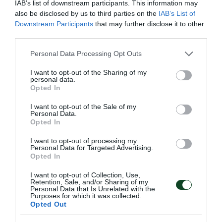
IAB’s list of downstream participants. This information may
also be disclosed by us to third parties on the
IAB’s List of
Downstream Participants
that may further disclose it to other
third parties.
Please note that this website/app uses one or more Google
Personal Data Processing Opt Outs
services and may gather and store information including but
not limited to your visit or usage behaviour. You may click to
I want to opt-out of the Sharing of my
personal data.
grant or deny consent to Google and its third-party tags to
Opted In
use your data for below specified purposes in below Google
consent section.
I want to opt-out of the Sale of my
Personal Data.
Σαν σήμερα το 1947-Το πρώτο
Opted In
«τρίφυλλο» παγκόσμιο ρεκόρ!
I want to opt-out of processing my
Η πρώτη φορά που πιάσανε τα 60 Hits στον κόσμο στη
Personal Data for Targeted Advertising.
σκοποβολή είχε και «πράσινη» στάμπα το μακρινό 1947 στη
Opted In
Στοκχόλμη και ο Σύλλογος δεν λησμονεί τη στιγμή.
I want to opt-out of Collection, Use,
Retention, Sale, and/or Sharing of my
Personal Data that Is Unrelated with the
10.08.2026
ΣΚΟΠΟΒΟΛΗ
Purposes for which it was collected.
Opted Out