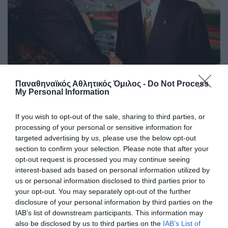
Τρεις φορές πρώτοι σκόρερ στην
Παναθηναϊκός Αθλητικός Όμιλος -
Do Not Process
My Personal Information
κορυφαία διασυλλογική
διοργάνωση!
If you wish to opt-out of the sale, sharing to third parties, or
Οι θρυλικοί Φέρεντς Πούσκας και Αντώνης Αντωνιάδης
processing of your personal or sensitive information for
που οδήγησαν τον Panathinaikos στην κορυφαία στιγμή
targeted advertising by us, please use the below opt-out
Ελληνικού Συλλόγου στο εξωτερικό, έχουν ακόμα τα
section to confirm your selection. Please note that after your
ονόματα τους ανεξίτηλα στους πρώτους σκόρερ του
opt-out request is processed you may continue seeing
Κυπέλλου Πρωταθλητριών και μετέπειτα Τσάμπιονς Λιγκ.
interest-based ads based on personal information utilized by
us or personal information disclosed to third parties prior to
your opt-out. You may separately opt-out of the further
08.08.2026
EΝ ΑΘΗΝΑΙΣ
disclosure of your personal information by third parties on the
IAB’s list of downstream participants. This information may
also be disclosed by us to third parties on the
IAB’s List of