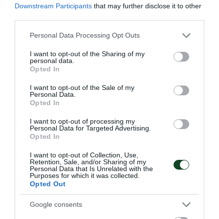
Downstream Participants
that may further disclose it to other
third parties.
Please note that this website/app uses one or more Google
Personal Data Processing Opt Outs
services and may gather and store information including but
not limited to your visit or usage behaviour. You may click to
I want to opt-out of the Sharing of my
personal data.
grant or deny consent to Google and its third-party tags to
Opted In
use your data for below specified purposes in below Google
consent section.
I want to opt-out of the Sale of my
Personal Data.
Opted In
ΠΑΝΑΘΗΝΑΪΚΟΣ ΑΚΑ∆ΗΜΙΑ
I want to opt-out of processing my
Personal Data for Targeted Advertising.
ΓΕΡΜΑΝΙΑΣ
Opted In
Το μέγεθος του Παναθηναϊκού είναι τεράστιο και έχει
I want to opt-out of Collection, Use,
ξεπεράσει προ πολλού τα στενά ελληνικά σύνορα. Είναι
Retention, Sale, and/or Sharing of my
χαρακτηριστικό το γεγονός πως υπάρχουν ομάδες που
Personal Data that Is Unrelated with the
Purposes for which it was collected.
δημιουργήθηκαν προς τιμήν του μεγαλύτερου Συλλόγου
Opted Out
και έχουν πάρει την ονομασία του.
Google consents
08.08.2026
EΝ ΑΘΗΝΑΙΣ