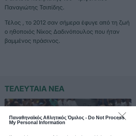
Παναγιώτης Τσιπίδης.
Τέλος , το 2012 σαν σήμερα έφυγε από τη ζωή
ο ηθοποιός Νίκος Δαδινόπουλος που ήταν
βαμμένος πράσινος.
ΤΕΛΕΥΤΑΙΑ ΝΕΑ
Παναθηναϊκός Αθλητικός Όμιλος -
Do Not Process
My Personal Information