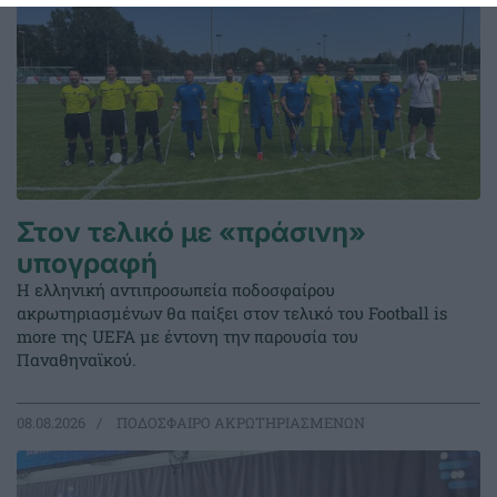
Στον τελικό με «πράσινη»
υπογραφή
Η ελληνική αντιπροσωπεία ποδοσφαίρου
ακρωτηριασμένων θα παίξει στον τελικό του Football is
more της UEFA με έντονη την παρουσία του
Παναθηναϊκού.
08.08.2026
ΠΟΔΟΣΦΑΙΡΟ ΑΚΡΩΤΗΡΙΑΣΜΕΝΩΝ