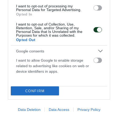
I want to opt-out of processing my
Personal Data for Targeted Advertising.
Opted In
I want to opt-out of Collection, Use,
Retention, Sale, and/or Sharing of my
Personal Data that Is Unrelated with the
Purposes for which it was collected.
Opted Out
Φουλάρει για την πέμπτη θέση η
Google consents
Εθνική Νεανίδων
Η Εθνική ομάδα μπάσκετ Νεανίδων νίκησε τη Βουλγαρία
I want to allow Google to enable storage
και θα παίξει για την πέμπτη θέση στο EuroBasket Β'
related to advertising like cookies on web or
κατηγορίας έχοντας δύο παίκτριες του Παναθηναϊκού στη
device identifiers in apps.
σύνθεσή της.
CONFIRM
08.08.2026
ΑΚΑΔΗΜΙΑ ΚΑΛΑΘΟΣΦΑΙΡΙΣΗΣ
Data Deletion
Data Access
Privacy Policy