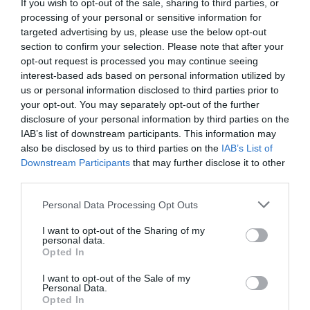
If you wish to opt-out of the sale, sharing to third parties, or
processing of your personal or sensitive information for
targeted advertising by us, please use the below opt-out
section to confirm your selection. Please note that after your
opt-out request is processed you may continue seeing
interest-based ads based on personal information utilized by
us or personal information disclosed to third parties prior to
your opt-out. You may separately opt-out of the further
Δύο στα δύο με «πράσινη»
disclosure of your personal information by third parties on the
σύμβολη
IAB’s list of downstream participants. This information may
Η Εθνική ομάδα μπάσκετ Κορασίδων έκανε το δύο στα δύο
also be disclosed by us to third parties on the
IAB’s List of
στο EuroBasket Β' κατηγορίας έχοντας τη Μαριάνθη
Downstream Participants
that may further disclose it to other
Τουλούπη με διψήφιο αριθμό πόντων.
third parties.
Please note that this website/app uses one or more Google
Personal Data Processing Opt Outs
services and may gather and store information including but
08.08.2026
ΑΚΑΔΗΜΙΑ ΚΑΛΑΘΟΣΦΑΙΡΙΣΗΣ
not limited to your visit or usage behaviour. You may click to
I want to opt-out of the Sharing of my
personal data.
grant or deny consent to Google and its third-party tags to
Opted In
use your data for below specified purposes in below Google
consent section.
I want to opt-out of the Sale of my
Personal Data.
Opted In