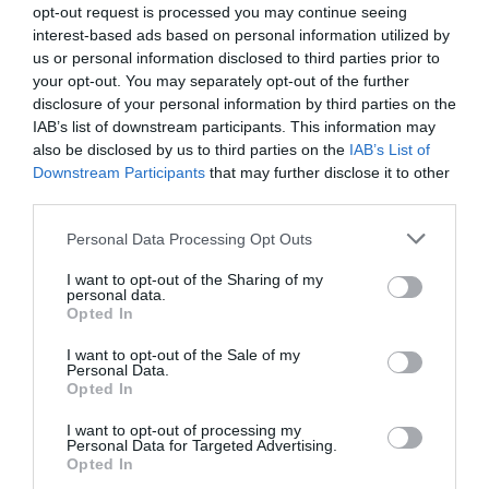
opt-out request is processed you may continue seeing
interest-based ads based on personal information utilized by
us or personal information disclosed to third parties prior to
Στον τελικό του Παγκοσμίου
your opt-out. You may separately opt-out of the further
disclosure of your personal information by third parties on the
πρωταθλήματος ο Κουλούρης
IAB’s list of downstream participants. This information may
Ο Αρσένης Κουλούρης πραγματοποίησε πολύ καλή
also be disclosed by us to third parties on the
IAB’s List of
εμφάνιση στον προκριματικό του μήκους στο Παγκόσμιο
Downstream Participants
that may further disclose it to other
πρωτάθλημα Κ20 του Όρεγκον.
third parties.
Please note that this website/app uses one or more Google
Personal Data Processing Opt Outs
08.08.2026
ΣΤΙΒΟΣ
services and may gather and store information including but
not limited to your visit or usage behaviour. You may click to
I want to opt-out of the Sharing of my
personal data.
grant or deny consent to Google and its third-party tags to
Opted In
use your data for below specified purposes in below Google
consent section.
I want to opt-out of the Sale of my
Personal Data.
Opted In
I want to opt-out of processing my
Personal Data for Targeted Advertising.
Opted In