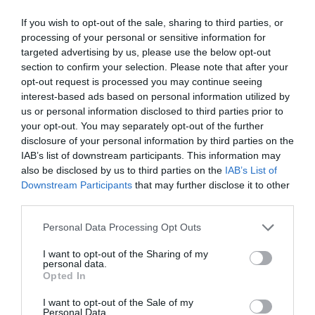
If you wish to opt-out of the sale, sharing to third parties, or
processing of your personal or sensitive information for
targeted advertising by us, please use the below opt-out
section to confirm your selection. Please note that after your
opt-out request is processed you may continue seeing
interest-based ads based on personal information utilized by
us or personal information disclosed to third parties prior to
your opt-out. You may separately opt-out of the further
disclosure of your personal information by third parties on the
Δύο στα δύο με «πράσινη»
IAB’s list of downstream participants. This information may
σύμβολη
also be disclosed by us to third parties on the
IAB’s List of
Downstream Participants
that may further disclose it to other
Η Εθνική ομάδα μπάσκετ Κορασίδων έκανε το δύο στα δύο
third parties.
στο EuroBasket Β' κατηγορίας έχοντας τη Μαριάνθη
Τουλούπη με διψήφιο αριθμό πόντων.
Please note that this website/app uses one or more Google
Personal Data Processing Opt Outs
services and may gather and store information including but
not limited to your visit or usage behaviour. You may click to
I want to opt-out of the Sharing of my
08.08.2026
ΑΚΑΔΗΜΙΑ ΚΑΛΑΘΟΣΦΑΙΡΙΣΗΣ
personal data.
grant or deny consent to Google and its third-party tags to
Opted In
use your data for below specified purposes in below Google
consent section.
I want to opt-out of the Sale of my
Personal Data.