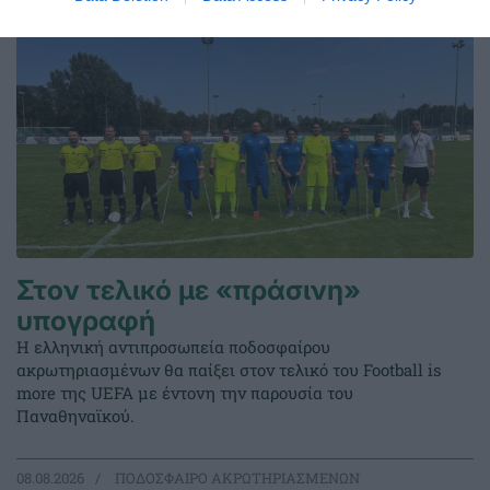
Στον τελικό με «πράσινη»
υπογραφή
Η ελληνική αντιπροσωπεία ποδοσφαίρου
ακρωτηριασμένων θα παίξει στον τελικό του Football is
more της UEFA με έντονη την παρουσία του
Παναθηναϊκού.
08.08.2026
ΠΟΔΟΣΦΑΙΡΟ ΑΚΡΩΤΗΡΙΑΣΜΕΝΩΝ