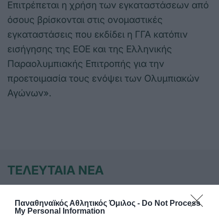
Επιτρέπεται η χρήση των εγκαταστάσεων από
όσους βρίσκονται στις ονομαστικές
εγκαταστάσεις που εκδίδει η ΓΓΑ κατόπιν
εισήγησης της ΕΟΕ και της Ελληνικής
Παραολυμπιακής Επιτροπής για την
προετοιμασία τους ενόψει των Ολυμπιακών
Αγώνων».
ΤΕΛΕΥΤΑΙΑ ΝΕΑ
Παναθηναϊκός Αθλητικός Όμιλος -
Do Not Process
My Personal Information