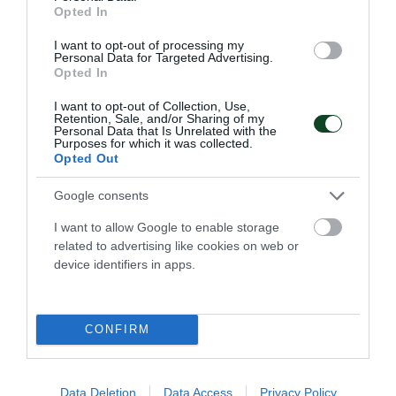
Opted In
I want to opt-out of processing my
Personal Data for Targeted Advertising.
Opted In
I want to opt-out of Collection, Use,
Retention, Sale, and/or Sharing of my
Personal Data that Is Unrelated with the
Purposes for which it was collected.
Opted Out
Google consents
Φουλάρει για την πέμπτη θέση η
Εθνική Νεανίδων
I want to allow Google to enable storage
related to advertising like cookies on web or
Η Εθνική ομάδα μπάσκετ Νεανίδων νίκησε τη Βουλγαρία
device identifiers in apps.
και θα παίξει για την πέμπτη θέση στο EuroBasket Β'
κατηγορίας έχοντας δύο παίκτριες του Παναθηναϊκού στη
σύνθεσή της.
CONFIRM
08.08.2026
ΑΚΑΔΗΜΙΑ ΚΑΛΑΘΟΣΦΑΙΡΙΣΗΣ
Data Deletion
Data Access
Privacy Policy