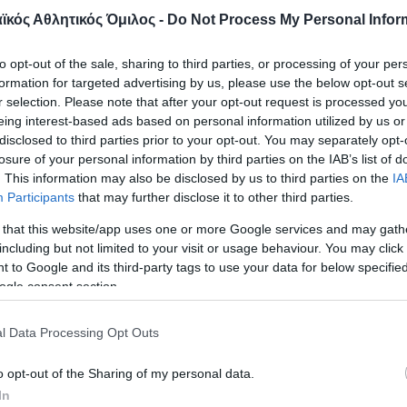
κός Αθλητικός Όμιλος -
Do Not Process My Personal Infor
α έφυγε από τη ζωή το 1993 ο σημαν
to opt-out of the sale, sharing to third parties, or processing of your per
formation for targeted advertising by us, please use the below opt-out s
ας και σκηνοθέτης Χρήστος Βακαλό
r selection. Please note that after your opt-out request is processed y
φανατικά «αιώνια πιστός» και ο Σύλ
eing interest-based ads based on personal information utilized by us or
νεί.
disclosed to third parties prior to your opt-out. You may separately opt-
losure of your personal information by third parties on the IAB’s list of
. This information may also be disclosed by us to third parties on the
IA
Participants
that may further disclose it to other third parties.
ην Κυψέλη και σε ηλικία μόλις 24 ετών εξέδωσε 
 that this website/app uses one or more Google services and may gath
ίγο αργότερα έφυγε για το Παρίσι όπου έκανε σπο
including but not limited to your visit or usage behaviour. You may click 
ου με δάσκαλό του τον Ερίκ Ρομέρ.
 to Google and its third-party tags to use your data for below specifi
ogle consent section.
ψε και σκηνοθέτησε, μαζί με τον Σταύρο Τσιώλη , 
l Data Processing Opt Outs
αλώ, γυναίκες, μην κλαίτε, που πήρε το Βραβείο Σ
 στο Φεστιβάλ Κινηματογράφου Θεσσαλονίκης, όπ
o opt-out of the Sharing of my personal data.
τερης Ταινίας της Ένωσης Κριτικών Κινηματογρά
In