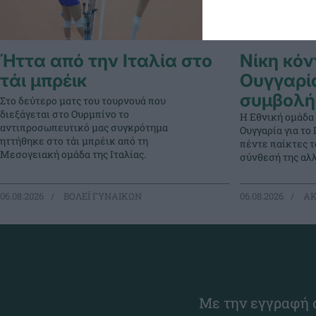
Ήττα από την Ιταλία στο
Νίκη κόν
τάι μπρέικ
Ουγγαρί
συμβολή
Στο δεύτερο ματς του τουρνουά που
διεξάγεται στο Ουρμπίνο το
Η Εθνική ομάδα
αντιπροσωπευτικό μας συγκρότημα
Ουγγαρία για τ
ηττήθηκε στο τάι μπρέικ από τη
πέντε παίκτες 
Μεσογειακή ομάδα της Ιταλίας.
σύνθεσή της αλλ
06.08.2026
ΒΟΛΕΪ ΓΥΝΑΙΚΩΝ
06.08.2026
ΑΚ
Με την εγγραφή σ