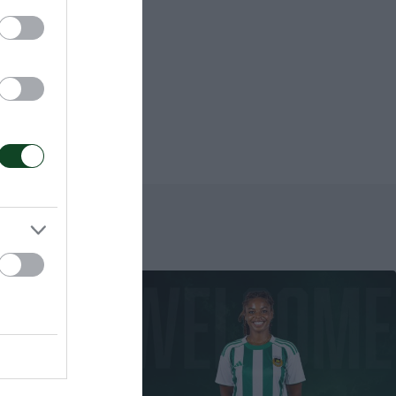
μένο του
τη ζωή σε