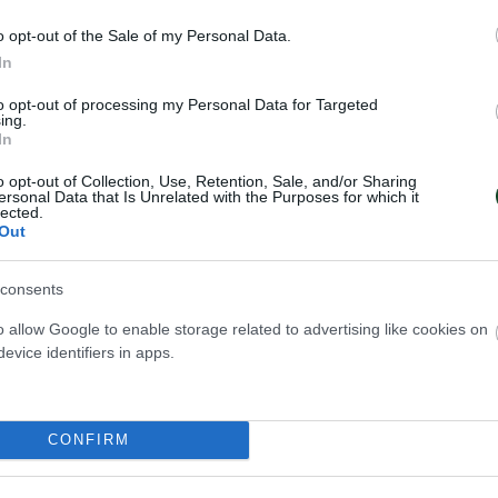
ν και βρισκόταν μιλούσε συνεχώς για τον αγαπη
o opt-out of the Sale of my Personal Data.
In
 και τον παρακολουθούσε ανελλιπώς. Έφυγε από 
 37 ετών από καρκίνο του πνεύμονα.
to opt-out of processing my Personal Data for Targeted
ing.
In
o opt-out of Collection, Use, Retention, Sale, and/or Sharing
ersonal Data that Is Unrelated with the Purposes for which it
lected.
Out
consents
o allow Google to enable storage related to advertising like cookies on
evice identifiers in apps.
CONFIRM