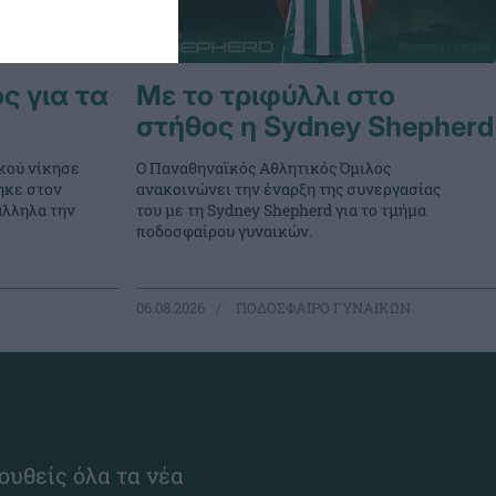
ς για τα
Με το τριφύλλι στο
στήθος η Sydney Shepherd
κού νίκησε
Ο Παναθηναϊκός Αθλητικός Όμιλος
ηκε στον
ανακοινώνει την έναρξη της συνεργασίας
άλληλα την
του με τη Sydney Shepherd για το τμήμα
ποδοσφαίρου γυναικών.
06.08.2026
ΠΟΔΟΣΦΑΙΡΟ ΓΥΝΑΙΚΩΝ
ουθείς όλα τα νέα