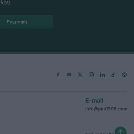
ίλου
E-mail
info@pao1908.com
↑