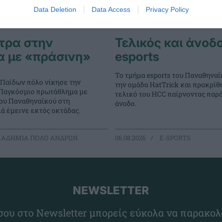
Data Deletion
Data Access
Privacy Policy
τρα στην
Τελικός και άνοδο
α με «πράσινη»
esports
Το τμήμα esports του Παναθηναϊ
 Παίδων πόλο νίκησε την
την ομάδα HatTrick και προκρίθ
ο Παγκόσμιο πρωτάθλημα με
τελικό του HCC παίρνοντας παρ
του Παναθηναϊκού στη
άνοδο.
ά έμεινε εκτός οκτάδας.
ΑΔΗΜΙΑ ΠΟΛΟ ΑΝΔΡΩΝ
06.08.2026
E-SPORTS
NEWSLETTER
ου στο Newsletter μπορείς εύκολα να παρακολ