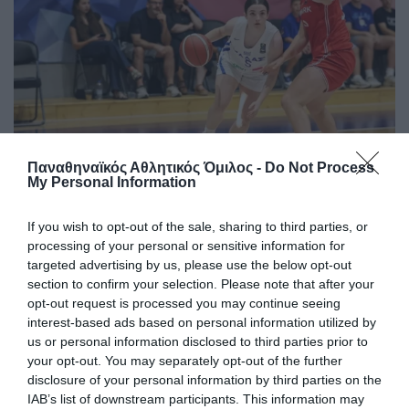
Παναθηναϊκός Αθλητικός Όμιλος -
Do Not Process
Δύο στα δύο με «πράσινη»
My Personal Information
σύμβολη
If you wish to opt-out of the sale, sharing to third parties, or
Η Εθνική ομάδα μπάσκετ Κορασίδων έκανε το δύο στα δύο
processing of your personal or sensitive information for
στο EuroBasket Β' κατηγορίας έχοντας τη Μαριάνθη
targeted advertising by us, please use the below opt-out
Τουλούπη με διψήφιο αριθμό πόντων.
section to confirm your selection. Please note that after your
opt-out request is processed you may continue seeing
08.08.2026
ΑΚΑΔΗΜΙΑ ΚΑΛΑΘΟΣΦΑΙΡΙΣΗΣ
interest-based ads based on personal information utilized by
us or personal information disclosed to third parties prior to
your opt-out. You may separately opt-out of the further
disclosure of your personal information by third parties on the
IAB’s list of downstream participants. This information may