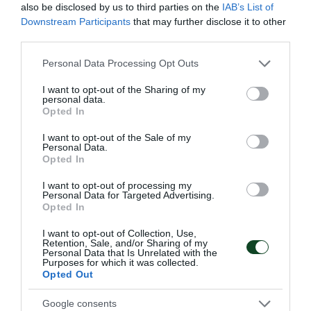
also be disclosed by us to third parties on the
IAB’s List of
Downstream Participants
that may further disclose it to other
third parties.
Please note that this website/app uses one or more Google
Personal Data Processing Opt Outs
services and may gather and store information including but
not limited to your visit or usage behaviour. You may click to
I want to opt-out of the Sharing of my
personal data.
grant or deny consent to Google and its third-party tags to
Opted In
use your data for below specified purposes in below Google
consent section.
I want to opt-out of the Sale of my
Φουλάρει για την πέμπτη θέση η
Personal Data.
Opted In
Εθνική Νεανίδων
Η Εθνική ομάδα μπάσκετ Νεανίδων νίκησε τη Βουλγαρία
I want to opt-out of processing my
Personal Data for Targeted Advertising.
και θα παίξει για την πέμπτη θέση στο EuroBasket Β'
Opted In
κατηγορίας έχοντας δύο παίκτριες του Παναθηναϊκού στη
σύνθεσή της.
I want to opt-out of Collection, Use,
Retention, Sale, and/or Sharing of my
Personal Data that Is Unrelated with the
Purposes for which it was collected.
08.08.2026
ΑΚΑΔΗΜΙΑ ΚΑΛΑΘΟΣΦΑΙΡΙΣΗΣ
Opted Out
Google consents