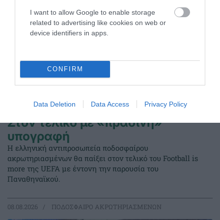
I want to allow Google to enable storage
related to advertising like cookies on web or
device identifiers in apps.
CONFIRM
Data Deletion
Data Access
Privacy Policy
Στον τελικό με «πράσινη»
υπογραφή
Η ελληνική αντιπροσωπεία ποδοσφαίρου
ακρωτηριασμένων θα παίξει στον τελικό του Football is
more της UEFA με έντονη την παρουσία του
Παναθηναϊκού.
08.08.2026
ΠΟΔΟΣΦΑΙΡΟ ΑΚΡΩΤΗΡΙΑΣΜΕΝΩΝ