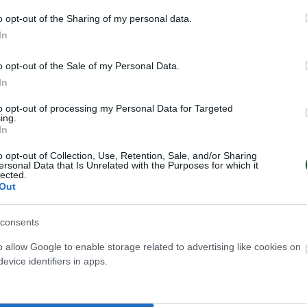
κατακτώντας πέντε πρωταθλήματα.
o opt-out of the Sharing of my personal data.
In
έθλια του έχει σήμερα ο άλλοτε γκολκίπερ του Π
ος (1982-85) όπου γίνεται 62 ετών. Τέλος σήμερα
o opt-out of the Sale of my Personal Data.
 παλαιστής του «τριφυλλιού» Χρήστος Κουτσουρ
In
to opt-out of processing my Personal Data for Targeted
ing.
In
o opt-out of Collection, Use, Retention, Sale, and/or Sharing
ersonal Data that Is Unrelated with the Purposes for which it
lected.
Out
consents
o allow Google to enable storage related to advertising like cookies on
evice identifiers in apps.