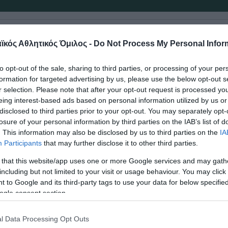
ναϊκός Αθλητικός Όμιλος γιορτάζει 
κός Αθλητικός Όμιλος -
Do Not Process My Personal Infor
ιαφορετικά γενέθλια , τριών αθλητώ
 που έχουν γράψει τη δική τους ιστο
to opt-out of the sale, sharing to third parties, or processing of your per
formation for targeted advertising by us, please use the below opt-out s
r selection. Please note that after your opt-out request is processed y
eing interest-based ads based on personal information utilized by us or
disclosed to third parties prior to your opt-out. You may separately opt-
α
μένα τα 65
γενέθλια του έχει σήμερα ο Σπύρος Λ
losure of your personal information by third parties on the IAB’s list of
. This information may also be disclosed by us to third parties on the
IA
τιμήσει τη φανέλα του Παναθηναϊκού από το 1975 μ
Participants
that may further disclose it to other third parties.
έσος ξεκίνησε από τις ακαδημίες του «τριφυλλιο
 that this website/app uses one or more Google services and may gath
including but not limited to your visit or usage behaviour. You may click 
λήματα και τέσσερα κύπελλα Ελλάδας.
 to Google and its third-party tags to use your data for below specifi
ogle consent section.
 48α γενέθλια της γιορτάζει σήμερα η άλλοτε π
ρια Έφη Σφυρή όπου αγωνίστηκε στο «τριφύλλι» 
l Data Processing Opt Outs