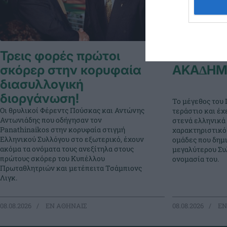
Τρεις φορές πρώτοι
ΠΑΝΑΘΗ
σκόρερ στην κορυφαία
ΑΚΑ∆ΗΜ
διασυλλογική
διοργάνωση!
Το μέγεθος του 
Οι θρυλικοί Φέρεντς Πούσκας και Αντώνης
τεράστιο και έχ
Αντωνιάδης που οδήγησαν τον
στενά ελληνικά 
Panathinaikos στην κορυφαία στιγμή
χαρακτηριστικό
Ελληνικού Συλλόγου στο εξωτερικό, έχουν
ομάδες που δημ
ακόμα τα ονόματα τους ανεξίτηλα στους
μεγαλύτερου Συλ
πρώτους σκόρερ του Κυπέλλου
ονομασία του.
Πρωταθλητριών και μετέπειτα Τσάμπιονς
Λιγκ.
08.08.2026
EΝ ΑΘΗΝΑΙΣ
08.08.2026
EΝ