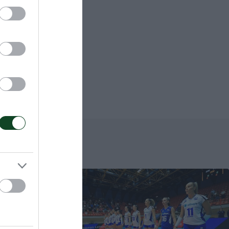
αναθηναϊκού
 γίνεται 25
ίδης.