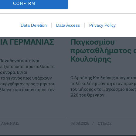
CONFIRM
Data Deletion
Data Access
Privacy Policy
ΝΑΪΚΟΣ
Στον τελικό του
ΙΑ ΓΕΡΜΑΝΙΑΣ
Παγκοσμίου
πρωταθλήματος 
Κουλούρης
Παναθηναϊκού είναι
ει ξεπεράσει προ πολλού τα
σύνορα. Είναι
Ο Αρσένης Κουλούρης πραγματο
 το γεγονός πως υπάρχουν
πολύ καλή εμφάνιση στον προκρ
ιουργήθηκαν προς τιμήν του
του μήκους στο Παγκόσμιο πρω
λόγου και έχουν πάρει την
Κ20 του Όρεγκον.
 ΑΘΗΝΑΙΣ
08.08.2026
ΣΤΙΒΟΣ