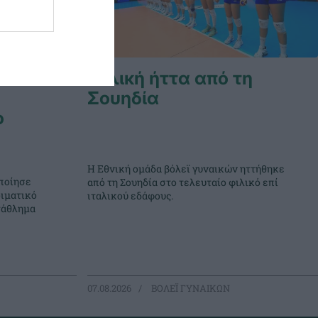
Φιλική ήττα από τη
Σουηδία
ο
Η Εθνική ομάδα βόλεϊ γυναικών ηττήθηκε
ποίησε
από τη Σουηδία στο τελευταίο φιλικό επί
ιματικό
ιταλικού εδάφους.
τάθλημα
07.08.2026
ΒΟΛΕΪ ΓΥΝΑΙΚΩΝ