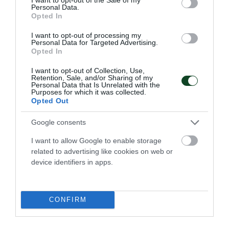
Personal Data.
06.08.2026
ΒΟΛΕΪ ΓΥΝΑΙΚΩΝ
Opted In
I want to opt-out of processing my
Personal Data for Targeted Advertising.
Opted In
I want to opt-out of Collection, Use,
Retention, Sale, and/or Sharing of my
Personal Data that Is Unrelated with the
Purposes for which it was collected.
Opted Out
Google consents
I want to allow Google to enable storage
related to advertising like cookies on web or
device identifiers in apps.
Νίκη κόντρα στην Ουγγαρία με
«πράσινη» συμβολή
Η Εθνική ομάδα Παίδων πόλο νίκησε την Ουγγαρία για το
CONFIRM
Παγκόσμιο πρωτάθλημα με πέντε παίκτες του
Παναθηναϊκού στη σύνθεσή της αλλά έμεινε εκτός