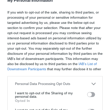
ΤΕΛΕΥΤΑΙΑ ΝΕΑ
My Personal Information
If you wish to opt-out of the sale, sharing to third parties, or
processing of your personal or sensitive information for
targeted advertising by us, please use the below opt-out
section to confirm your selection. Please note that after your
opt-out request is processed you may continue seeing
interest-based ads based on personal information utilized by
us or personal information disclosed to third parties prior to
your opt-out. You may separately opt-out of the further
disclosure of your personal information by third parties on the
IAB’s list of downstream participants. This information may
also be disclosed by us to third parties on the
IAB’s List of
Downstream Participants
that may further disclose it to other
third parties.
Ήττα από την Ιταλία στο τάι
Please note that this website/app uses one or more Google
Personal Data Processing Opt Outs
μπρέικ
services and may gather and store information including but
Στο δεύτερο ματς του τουρνουά που διεξάγεται στο
not limited to your visit or usage behaviour. You may click to
I want to opt-out of the Sharing of my
personal data.
Ουρμπίνο το αντιπροσωπευτικό μας συγκρότημα ηττήθηκε
grant or deny consent to Google and its third-party tags to
Opted In
στο τάι μπρέικ από τη Μεσογειακή ομάδα της Ιταλίας.
use your data for below specified purposes in below Google
consent section.
I want to opt-out of the Sale of my