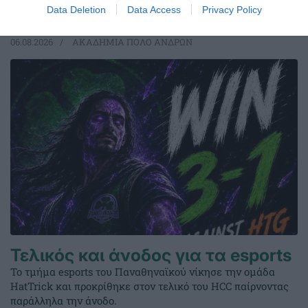
οκτάδας.
Data Deletion
Data Access
Privacy Policy
06.08.2026
ΑΚΑΔΗΜΙΑ ΠΟΛΟ ΑΝΔΡΩΝ
Τελικός και άνοδος για τα esports
Το τμήμα esports του Παναθηναϊκού νίκησε την ομάδα
HatTrick και προκρίθηκε στον τελικό του HCC παίρνοντας
παράλληλα την άνοδο.