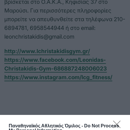
βρίσκεται στο Ο.Α.Κ.Α., Κηφισίας 37 στο
Μαρούσι. Για περισσότερες πληροφορίες
μπορείτε να απευθυνθείτε στα τηλέφωνα 210-
6894781, 6958544944 ή στο email:
leonchristakidis@gmail.com
http://www.lchristakidisgym.gr/
https://www.facebook.com/Leonidas-
Christakidis-Gym-686887248006023
https://www.instagram.com/lcg_fitness/
Παναθηναϊκός Αθλητικός Όμιλος -
Do Not Process