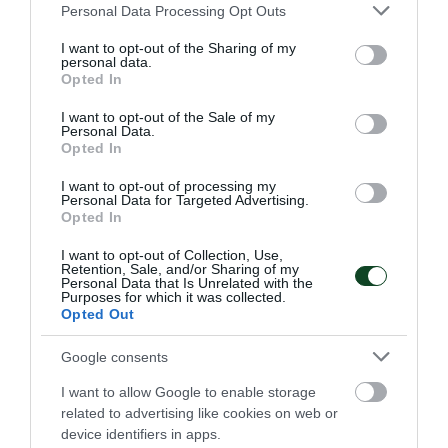
Please note that this website/app uses one or more Google
Personal Data Processing Opt Outs
κορυφαία διασυλλογική
services and may gather and store information including but
διοργάνωση!
not limited to your visit or usage behaviour. You may click to
I want to opt-out of the Sharing of my
personal data.
grant or deny consent to Google and its third-party tags to
Οι θρυλικοί Φέρεντς Πούσκας και Αντώνης Αντωνιάδης
Opted In
use your data for below specified purposes in below Google
που οδήγησαν τον Panathinaikos στην κορυφαία στιγμή
consent section.
I want to opt-out of the Sale of my
Ελληνικού Συλλόγου στο εξωτερικό, έχουν ακόμα τα
Personal Data.
ονόματα τους ανεξίτηλα στους πρώτους σκόρερ του
Opted In
Κυπέλλου Πρωταθλητριών και μετέπειτα Τσάμπιονς Λιγκ.
I want to opt-out of processing my
Personal Data for Targeted Advertising.
Opted In
08.08.2026
EΝ ΑΘΗΝΑΙΣ
I want to opt-out of Collection, Use,
Retention, Sale, and/or Sharing of my
Personal Data that Is Unrelated with the
Purposes for which it was collected.
Opted Out
Google consents
I want to allow Google to enable storage
related to advertising like cookies on web or
device identifiers in apps.