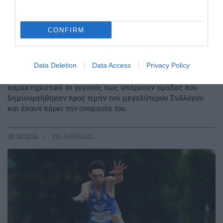
CONFIRM
ΠΑΝΑΘΗΝΑΪΚΟΣ ΑΚΑ∆ΗΜΙΑ
ΓΕΡΜΑΝΙΑΣ
Data Deletion
Data Access
Privacy Policy
Το μέγεθος του Παναθηναϊκού είναι τεράστιο και έχει
ξεπεράσει προ πολλού τα στενά ελληνικά σύνορα. Είναι
χαρακτηριστικό το γεγονός πως υπάρχουν ομάδες που
δημιουργήθηκαν προς τιμήν του μεγαλύτερου Συλλόγου
και έχουν πάρει την ονομασία του.
08.08.2026
EΝ ΑΘΗΝΑΙΣ