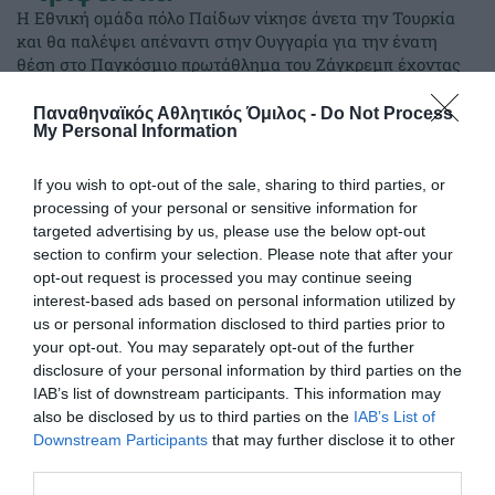
Η Εθνική ομάδα πόλο Παίδων νίκησε άνετα την Τουρκία
και θα παλέψει απέναντι στην Ουγγαρία για την ένατη
θέση στο Παγκόσμιο πρωτάθλημα του Ζάγκρεμπ έχοντας
πέντε παίκτες του Παναθηναϊκού στη σύνθεσή της.
Παναθηναϊκός Αθλητικός Όμιλος -
Do Not Process
My Personal Information
08.08.2026
ΑΚΑΔΗΜΙΑ ΠΟΛΟ ΑΝΔΡΩΝ
If you wish to opt-out of the sale, sharing to third parties, or
processing of your personal or sensitive information for
targeted advertising by us, please use the below opt-out
section to confirm your selection. Please note that after your
opt-out request is processed you may continue seeing
interest-based ads based on personal information utilized by
us or personal information disclosed to third parties prior to
your opt-out. You may separately opt-out of the further
disclosure of your personal information by third parties on the
IAB’s list of downstream participants. This information may
also be disclosed by us to third parties on the
IAB’s List of
Downstream Participants
that may further disclose it to other
third parties.
Τρεις φορές πρώτοι σκόρερ στην