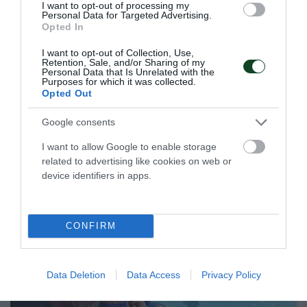
I want to opt-out of processing my
Personal Data for Targeted Advertising.
Opted In
I want to opt-out of Collection, Use,
Retention, Sale, and/or Sharing of my
Personal Data that Is Unrelated with the
Purposes for which it was collected.
Opted Out
Google consents
Ήττα από την Ιταλία στο τάι
I want to allow Google to enable storage
μπρέικ
related to advertising like cookies on web or
Στο δεύτερο ματς του τουρνουά που διεξάγεται στο
device identifiers in apps.
Ουρμπίνο το αντιπροσωπευτικό μας συγκρότημα ηττήθηκε
στο τάι μπρέικ από τη Μεσογειακή ομάδα της Ιταλίας.
CONFIRM
06.08.2026
ΒΟΛΕΪ ΓΥΝΑΙΚΩΝ
Data Deletion
Data Access
Privacy Policy