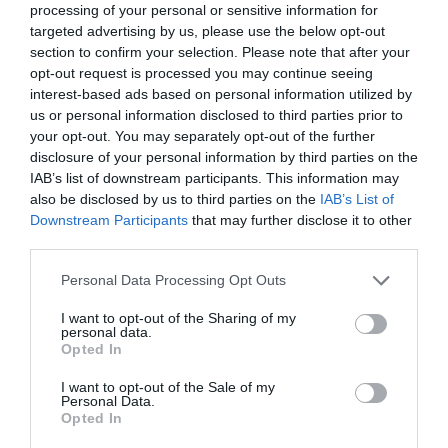
processing of your personal or sensitive information for
των εγκαταστάσεων στο γήπεδο της
targeted advertising by us, please use the below opt-out
Λεωφόρου Αλεξάνδρας και σύντομα θα
section to confirm your selection. Please note that after your
opt-out request is processed you may continue seeing
έχουμε εξέλιξη και σε αυτό το θέμα, καθώς
interest-based ads based on personal information utilized by
κοιτώντας το μέλλον δεν πρέπει να αμελούμε
us or personal information disclosed to third parties prior to
your opt-out. You may separately opt-out of the further
το παρόν και τον χώρο που αθλούνται
disclosure of your personal information by third parties on the
εκατοντάδες παιδιά».
IAB’s list of downstream participants. This information may
also be disclosed by us to third parties on the
IAB’s List of
Downstream Participants
that may further disclose it to other
third parties.
Please note that this website/app uses one or more Google
Personal Data Processing Opt Outs
services and may gather and store information including but
not limited to your visit or usage behaviour. You may click to
I want to opt-out of the Sharing of my
ΤΕΛΕΥΤΑΙΑ ΝΕΑ
personal data.
grant or deny consent to Google and its third-party tags to
Opted In
use your data for below specified purposes in below Google
consent section.
I want to opt-out of the Sale of my
Personal Data.
Opted In