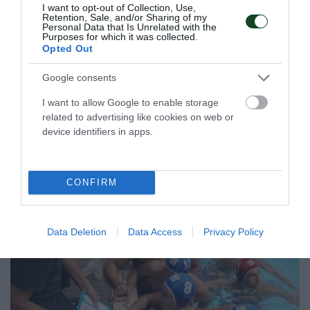
I want to opt-out of Collection, Use,
Retention, Sale, and/or Sharing of my
Personal Data that Is Unrelated with the
Purposes for which it was collected.
Ήττα από την Ιταλία στο τάι
Opted Out
μπρέικ
Google consents
Στο δεύτερο ματς του τουρνουά που διεξάγεται στο
Ουρμπίνο το αντιπροσωπευτικό μας συγκρότημα ηττήθηκε
I want to allow Google to enable storage
στο τάι μπρέικ από τη Μεσογειακή ομάδα της Ιταλίας.
related to advertising like cookies on web or
device identifiers in apps.
06.08.2026
ΒΟΛΕΪ ΓΥΝΑΙΚΩΝ
CONFIRM
Data Deletion
Data Access
Privacy Policy