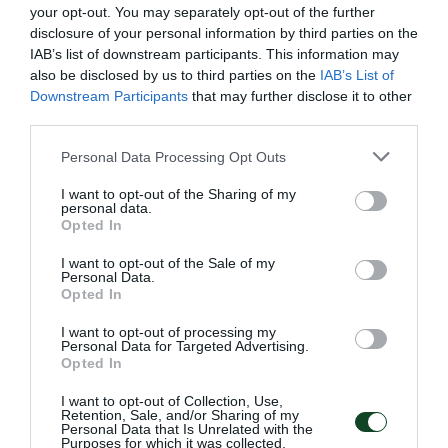
your opt-out. You may separately opt-out of the further
disclosure of your personal information by third parties on the
IAB’s list of downstream participants. This information may
also be disclosed by us to third parties on the
IAB’s List of
Downstream Participants
that may further disclose it to other
third parties.
Please note that this website/app uses one or more Google
Personal Data Processing Opt Outs
services and may gather and store information including but
not limited to your visit or usage behaviour. You may click to
I want to opt-out of the Sharing of my
personal data.
grant or deny consent to Google and its third-party tags to
Opted In
use your data for below specified purposes in below Google
consent section.
I want to opt-out of the Sale of my
Personal Data.
Η κλήρωση της Volley League
Opted In
γυναικών
I want to opt-out of processing my
Personal Data for Targeted Advertising.
Πραγματοποιήθηκε η κλήρωση της Volley League
Opted In
γυναικών και το «τριφύλλι» ξεκινάει τις αγωνιστικές του
υποχρεώσεις εντός έδρας με την ΑΕΚ.
I want to opt-out of Collection, Use,
Retention, Sale, and/or Sharing of my
Personal Data that Is Unrelated with the
Purposes for which it was collected.