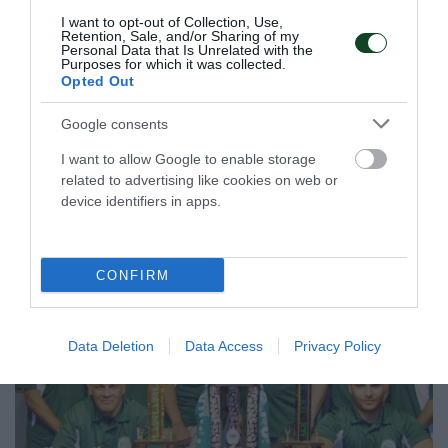
Η Εθνική ομάδα μπάσκετ γυναικών νίκησε την Τσεχία και
I want to opt-out of Collection, Use,
είναι κοντά στην πρόκριση στα ημιτελικά του ευρωπαϊκού
Retention, Sale, and/or Sharing of my
Personal Data that Is Unrelated with the
πρωταθλήματος Β' κατηγορίας.
Purposes for which it was collected.
Opted Out
08.07.2026
ΜΠΑΣΚΕΤ ΓΥΝΑΙΚΩΝ
Google consents
I want to allow Google to enable storage
related to advertising like cookies on web or
ΤΕΛΕΥΤΑΙΑ ΝΕΑ
device identifiers in apps.
CONFIRM
Data Deletion
Data Access
Privacy Policy