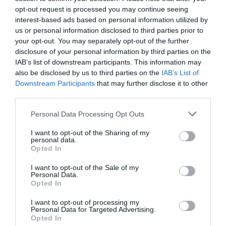
opt-out request is processed you may continue seeing
Ο Παναθηναϊκός έμαθε το μονοπάτι του για την πρόκριση
interest-based ads based on personal information utilized by
στους ομίλους της EuroLeague.
us or personal information disclosed to third parties prior to
your opt-out. You may separately opt-out of the further
16.07.2026
ΜΠΑΣΚΕΤ ΓΥΝΑΙΚΩΝ
disclosure of your personal information by third parties on the
IAB’s list of downstream participants. This information may
also be disclosed by us to third parties on the
IAB’s List of
Downstream Participants
that may further disclose it to other
third parties.
Please note that this website/app uses one or more Google
Personal Data Processing Opt Outs
services and may gather and store information including but
not limited to your visit or usage behaviour. You may click to
I want to opt-out of the Sharing of my
personal data.
grant or deny consent to Google and its third-party tags to
Opted In
use your data for below specified purposes in below Google
consent section.
I want to opt-out of the Sale of my
Personal Data.
Opted In
I want to opt-out of processing my
Μεγάλη νίκη κόντρα στην Τσεχία
Personal Data for Targeted Advertising.
για την Εθνική Νέων γυναικών
Opted In