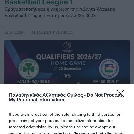
Basketball League 1
Πραγματοποιήθηκε η κλήρωση της Allwyn Women’s
Basketball League 1 για τη σεζόν 2026-2027.
23.07.2026
ΜΠΑΣΚΕΤ ΓΥΝΑΙΚΩΝ
Παναθηναϊκός Αθλητικός Όμιλος -
Do Not Process
My Personal Information
If you wish to opt-out of the sale, sharing to third parties, or
processing of your personal or sensitive information for
Η κλήρωση της EuroLeague
targeted advertising by us, please use the below opt-out
Women
section to confirm your selection. Please note that after your