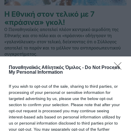
Η Εθνική στον τελικό με 7
«πράσινα» γκολ!
Ο Παναθηναϊκός αποτελεί πλέον κεντρικό αιμοδότη της
Εθνικής και στο πόλο και οι «πράσινοι» οδήγησαν τη
«γαλανόλευκη» στον τελικό, δείχνοντας ότι ο Σύλλογος
αποτελεί το παρόν και το μέλλον του αντιπροσωπευτικού
συγκροτήματος.
Παναθηναϊκός Αθλητικός Όμιλος -
Do Not Process
25.07.2026
ΠΟΛΟ ΑΝΔΡΩΝ
My Personal Information
If you wish to opt-out of the sale, sharing to third parties, or
processing of your personal or sensitive information for
targeted advertising by us, please use the below opt-out
section to confirm your selection. Please note that after your
opt-out request is processed you may continue seeing
interest-based ads based on personal information utilized by
us or personal information disclosed to third parties prior to
your opt-out. You may separately opt-out of the further