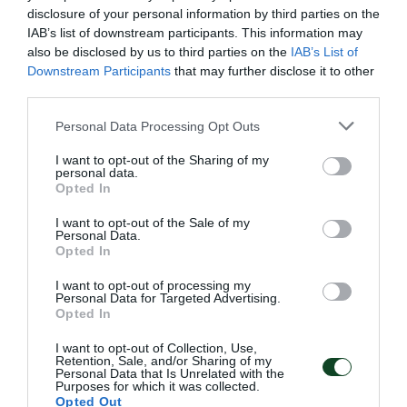
disclosure of your personal information by third parties on the
IAB’s list of downstream participants. This information may
also be disclosed by us to third parties on the
IAB’s List of
Downstream Participants
that may further disclose it to other
Στην τετράδα η Εθνική πόλο με
third parties.
πέντε «πράσινους»
Please note that this website/app uses one or more Google
Personal Data Processing Opt Outs
Η Εθνική ομάδα πόλο ανδρών προκρίθηκε στα ημιτελικά
services and may gather and store information including but
του Παγκοσμίου Κυπέλλου με πέντε παίκτες του
not limited to your visit or usage behaviour. You may click to
I want to opt-out of the Sharing of my
personal data.
Παναθηναϊκού στη σύνθεσή της.
grant or deny consent to Google and its third-party tags to
Opted In
use your data for below specified purposes in below Google
consent section.
I want to opt-out of the Sale of my
23.07.2026
ΠΟΛΟ ΑΝΔΡΩΝ
Personal Data.
Opted In
I want to opt-out of processing my
Personal Data for Targeted Advertising.
ΤΕΛΕΥΤΑΙΑ ΝΕΑ
Opted In
I want to opt-out of Collection, Use,
Retention, Sale, and/or Sharing of my
Personal Data that Is Unrelated with the
Purposes for which it was collected.
Opted Out