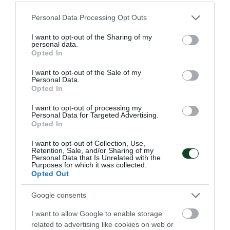
Please note that this website/app uses one or more Google
Personal Data Processing Opt Outs
Συνέχισε με νίκη η Ουκρανία του
services and may gather and store information including but
Γιάντσουκ
not limited to your visit or usage behaviour. You may click to
I want to opt-out of the Sharing of my
personal data.
grant or deny consent to Google and its third-party tags to
Η Ουκρανία νίκησε το Ιράν για το VNL, σε έναν αγώνα που
Opted In
use your data for below specified purposes in below Google
συμμετείχε ο Ντμίτρο Γιάντσουκ.
consent section.
I want to opt-out of the Sale of my
Personal Data.
Opted In
15.07.2026
ΒΟΛΕΪ ΑΝΔΡΩΝ
I want to opt-out of processing my
Personal Data for Targeted Advertising.
Opted In
ΤΕΛΕΥΤΑΙΑ ΝΕΑ
I want to opt-out of Collection, Use,
Retention, Sale, and/or Sharing of my
Personal Data that Is Unrelated with the
Purposes for which it was collected.
Opted Out
Google consents
I want to allow Google to enable storage
related to advertising like cookies on web or