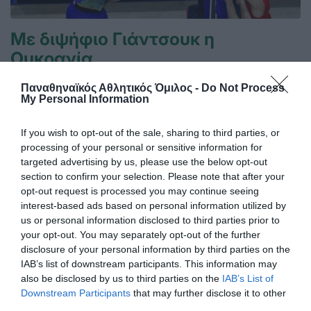
Με διψήφιο Γιάντσουκ η
Ουκρανία
Η Ουκρανία ηττήθηκε 3-1 από τη Σερβία για το VNL, σε ένα
Παναθηναϊκός Αθλητικός Όμιλος -
Do Not Process
ματς που ο Ντμίτρο Γιάντσουκ είχε 10 πόντους.
My Personal Information
17.07.2026
ΒΟΛΕΪ ΑΝΔΡΩΝ
If you wish to opt-out of the sale, sharing to third parties, or
processing of your personal or sensitive information for
targeted advertising by us, please use the below opt-out
section to confirm your selection. Please note that after your
opt-out request is processed you may continue seeing
interest-based ads based on personal information utilized by
us or personal information disclosed to third parties prior to
your opt-out. You may separately opt-out of the further
disclosure of your personal information by third parties on the
IAB’s list of downstream participants. This information may
also be disclosed by us to third parties on the
IAB’s List of
Downstream Participants
that may further disclose it to other
third parties.