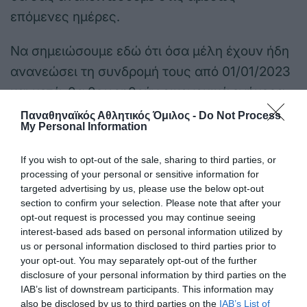
επόμενες ημέρες.
Να σημειώσουμε εδώ ότι όσα μέλη έχουν ήδη
ανανεώσει τη συνδρομή τους από 01/01/2023
και μετά, θα θεωρηθούν οικονομικά ενήμερα
έως το τέλος της επόμενης αγωνιστικής
Παναθηναϊκός Αθλητικός Όμιλος -
Do Not Process
My Personal Information
σεζόν δηλαδή μέχρι 31 Μαΐου 2024.
If you wish to opt-out of the sale, sharing to third parties, or
processing of your personal or sensitive information for
targeted advertising by us, please use the below opt-out
section to confirm your selection. Please note that after your
opt-out request is processed you may continue seeing
interest-based ads based on personal information utilized by
ΤΕΛΕΥΤΑΙΑ ΝΕΑ
us or personal information disclosed to third parties prior to
your opt-out. You may separately opt-out of the further
disclosure of your personal information by third parties on the
IAB’s list of downstream participants. This information may
also be disclosed by us to third parties on the
IAB’s List of