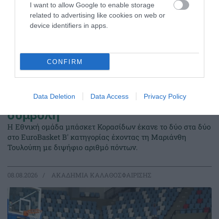
I want to allow Google to enable storage
related to advertising like cookies on web or
device identifiers in apps.
CONFIRM
Data Deletion
Data Access
Privacy Policy
Δύο στα δύο με «πράσινη»
σύμβολη
Η Εθνική ομάδα μπάσκετ Κορασίδων έκανε το δύο στα δύο
στο EuroBasket Β' κατηγορίας έχοντας τη Μαριάνθη
Τουλούπη με διψήφιο αριθμό πόντων.
08.08.2026
ΑΚΑΔΗΜΙΑ ΚΑΛΑΘΟΣΦΑΙΡΙΣΗΣ