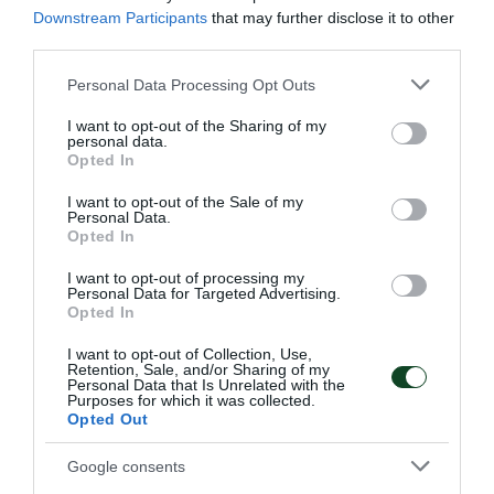
Downstream Participants
that may further disclose it to other
third parties.
Please note that this website/app uses one or more Google
Personal Data Processing Opt Outs
services and may gather and store information including but
not limited to your visit or usage behaviour. You may click to
I want to opt-out of the Sharing of my
personal data.
grant or deny consent to Google and its third-party tags to
Opted In
use your data for below specified purposes in below Google
consent section.
I want to opt-out of the Sale of my
Personal Data.
Opted In
Στην Παγκόσμια ελίτ ο Κουλούρης
Ο Αρσένης Κουλούρης συμμετείχε στον τελικό του μήκος
I want to opt-out of processing my
στο Παγκόσμιο πρωτάθλημα Κ20 στο Όρεγκον
Personal Data for Targeted Advertising.
Opted In
καταλαμβάνοντας την ένατη θέση.
I want to opt-out of Collection, Use,
Retention, Sale, and/or Sharing of my
09.08.2026
ΣΤΙΒΟΣ
Personal Data that Is Unrelated with the
Purposes for which it was collected.
Opted Out
Google consents